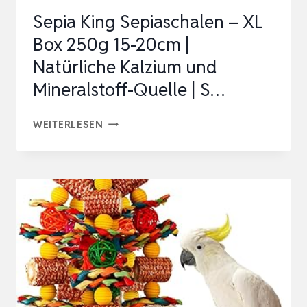
INSEKTEN,
Sepia King Sepiaschalen – XL
VOGELFUTTER
Box 250g 15-20cm |
WILD…
Natürliche Kalzium und
Mineralstoff-Quelle | S…
SEPIA
WEITERLESEN
KING
SEPIASCHALEN
–
XL
BOX
250G
15-
20CM