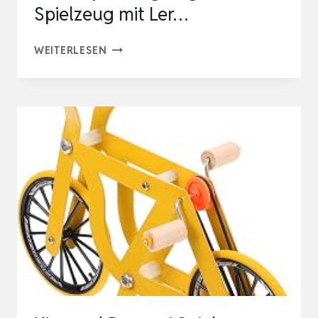
Spielzeug mit Ler…
6
WEITERLESEN
IN
1
VOGEL
FUTTERSUCHPUZZLE
HOLZ,
INTERAKTIVES
SITTICHE
FUTTERSPIELZEUG
VOGEL
SPIELZEUG
MIT
LER…