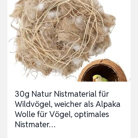
GETROCKNET
5KG
–
INSEKTENSNACK
FÜR
VÖGEL,
NAGER,
FISCHE,
SCHILD…
30g Natur Nistmaterial für
Wildvögel, weicher als Alpaka
Wolle für Vögel, optimales
Nistmater…