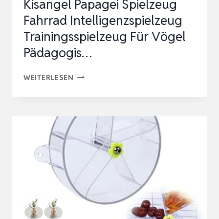
Kisangel Papagei Spielzeug
Fahrrad Intelligenzspielzeug
Trainingsspielzeug Für Vögel
Pädagogis…
KISANGEL
WEITERLESEN
PAPAGEI
SPIELZEUG
FAHRRAD
INTELLIGENZSPIELZEUG
TRAININGSSPIELZEUG
FÜR
VÖGEL
PÄDAGOGIS…