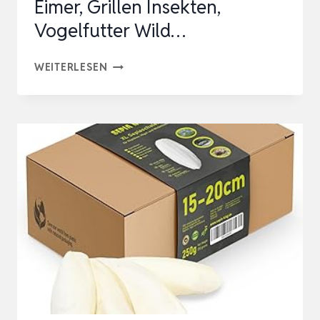
Eimer, Grillen Insekten,
Vogelfutter Wild…
UGF
WEITERLESEN
–
GETROCKNETE
KLEINE
GRILLE
–
80G
IM
500
MILLILITER
EIMER,
GRILLEN