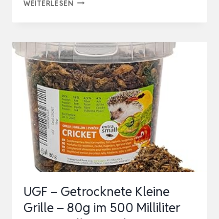
30G
WEITERLESEN
NATUR
NISTMATERIAL
FÜR
WILDVÖGEL,
WEICHER
ALS
ALPAKA
WOLLE
FÜR
VÖGEL,
OPTIMALES
NISTMATER…
UGF – Getrocknete Kleine
Grille – 80g im 500 Milliliter