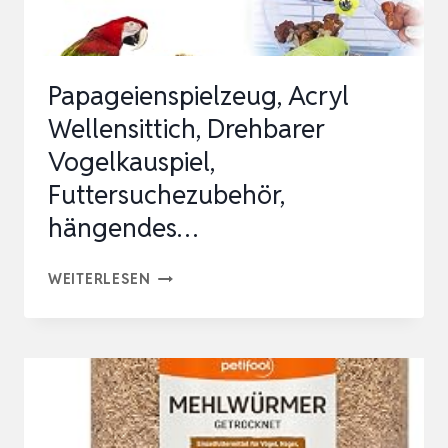
Papageienspielzeug, Acryl
Wellensittich, Drehbarer
Vogelkauspiel,
Futtersuchezubehör,
hängendes…
PAPAGEIENSPIELZEUG,
WEITERLESEN
ACRYL
WELLENSITTICH,
DREHBARER
VOGELKAUSPIEL,
FUTTERSUCHEZUBEHÖR,