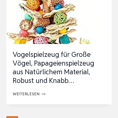
UFFASCHEIBEN, K
AUSPIELZEUG F
ÜR G
…
Vogelspielzeug für Große
Vögel, Papageienspielzeug
aus Natürlichem Material,
Robust und Knabb…
VOGELSPIELZEUG
WEITERLESEN
FÜR
GROSSE V
ÖGEL, P