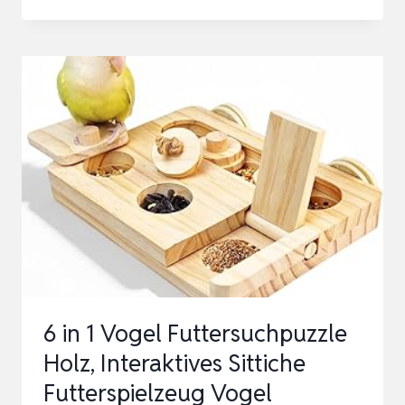
VOGEL
TRAININGSSPIELZEUG
AUS
HOLZ
MIT
BUNTEN
WURFRINGEN
INTERAKTIVES
INTELLIGENZSPIELZEU…
6 in 1 Vogel Futtersuchpuzzle
Holz, Interaktives Sittiche
Futterspielzeug Vogel