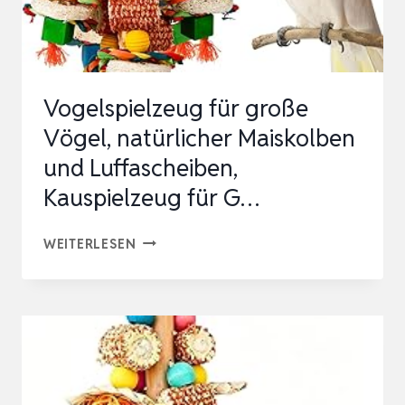
|
NATÜRLICHE
KALZIUM
UND
Vogelspielzeug für große
MINERALSTOFF-
Vögel, natürlicher Maiskolben
QUELLE
und Luffascheiben,
|
Kauspielzeug für G…
S…
VOGELSPIELZEUG
WEITERLESEN
FÜR
GROSSE V
ÖGEL, N
ATÜRLICHER M
AISKOLBEN U
ND L