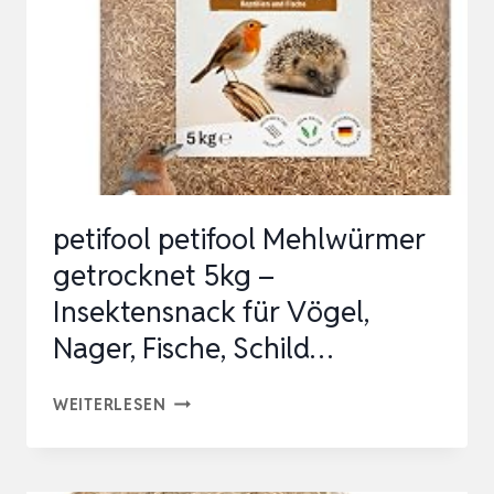
HÄNGENDES…
petifool petifool Mehlwürmer
getrocknet 5kg –
Insektensnack für Vögel,
Nager, Fische, Schild…
PETIFOOL
WEITERLESEN
PETIFOOL
MEHLWÜRMER