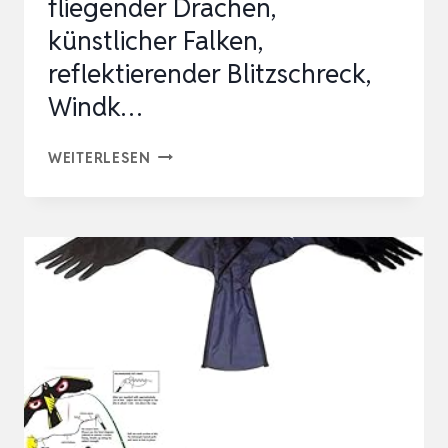
fliegender Drachen,
-
künstlicher Falken,
SCARE
reflektierender Blitzschreck,
-
GERÄTE
Windk…
|
YOMYRAY
WIE…
WEITERLESEN
VOGELSCHRECK
FLIEGENDER
DRACHEN,
KÜNSTLICHER
FALKEN,
REFLEKTIERENDER
BLITZSCHRECK,
WINDK…