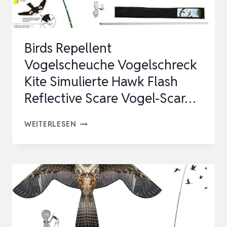
Birds Repellent
Vogelscheuche Vogelschreck
Kite Simulierte Hawk Flash
Reflective Scare Vogel-Scar…
BIRDS
WEITERLESEN
REPELLENT
VOGELSCHEUCHE
VOGELSCHRECK
KITE
SIMULIERTE
HAWK