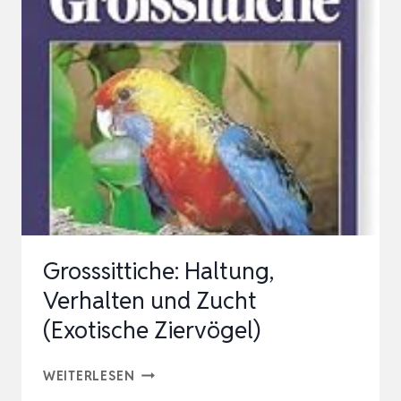
IHRE
LEBENSWEISE
UND
HALTUNG
Grosssittiche: Haltung,
Verhalten und Zucht
(Exotische Ziervögel)
GROSSSITTICHE:
WEITERLESEN
HALTUNG,