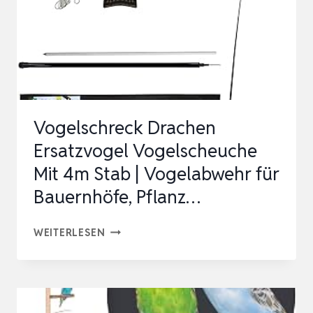
FLASH
REFLECTIVE
SCARE
VOGEL-
SCAR…
Vogelschreck Drachen
Ersatzvogel Vogelscheuche
Mit 4m Stab | Vogelabwehr für
Bauernhöfe, Pflanz…
VOGELSCHRECK
WEITERLESEN
DRACHEN
ERSATZVOGEL
VOGELSCHEUCHE