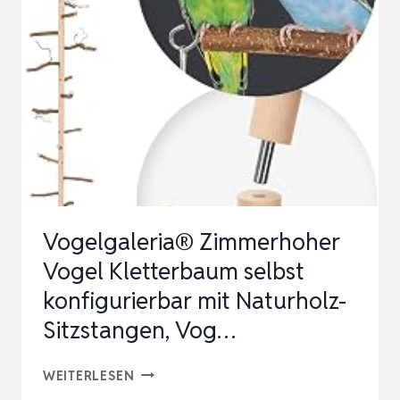
MIT
4M
STAB
|
VOGELABWEHR
FÜR
BAUERNHÖFE,
PFLANZ…
Vogelgaleria® Zimmerhoher
Vogel Kletterbaum selbst
konfigurierbar mit Naturholz-
Sitzstangen, Vog…
VOGELGALERIA®
WEITERLESEN