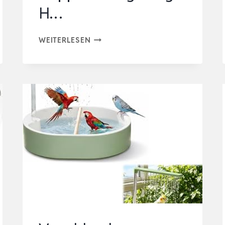
H…
2
WEITERLESEN
STÜCK
VOGEL
ZUBEHÖR,
WELLENSITTICH
ZUBEHÖR
UND
VOGELKÄFIG
ZUBEHÖR,
DOPPELSTÖCKIGE
VOGEL
H…