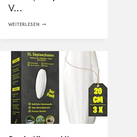
V…
BEARS
WEITERLESEN
WITH
BENEFITS
–
GUMMIBÄRCHEN
ASHWAGANDHA
–
STRESS,
ENERGIE
–
30
STÜCK
|