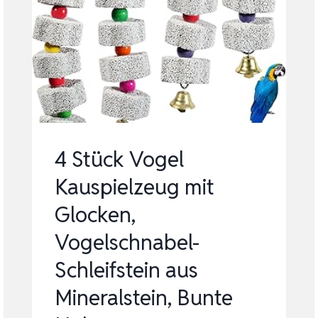
USB-
BETRIEBENES
VOGELBAD
MIT
WASSERZIRKULA…
4 Stück Vogel
Kauspielzeug mit
Glocken,
Vogelschnabel-
Schleifstein aus
Mineralstein, Bunte