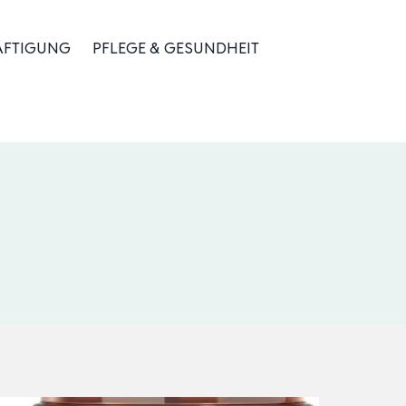
ÄFTIGUNG
PFLEGE & GESUNDHEIT