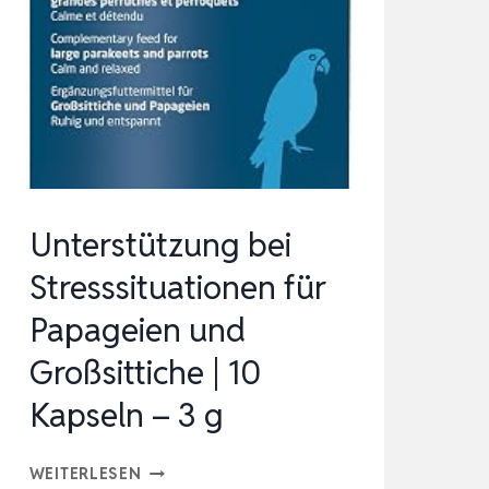
VÖGEL,
SCHNECKEN
–
EXTRA
DICKE,
GROSSE S
EPIA S
Unterstützung bei
C…
Stresssituationen für
Papageien und
Großsittiche | 10
Kapseln – 3 g
UNTERSTÜTZUNG
WEITERLESEN