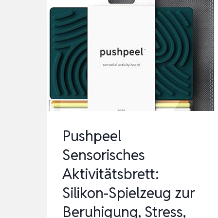
Pushpeel
Sensorisches
Aktivitätsbrett:
Silikon-Spielzeug zur
Beruhigung, Stress,