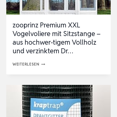
FUTTERNÄPFEN,
WELLENSIT…
zooprinz Premium XXL
Vogelvoliere mit Sitzstange –
aus hochwer-tigem Vollholz
und verzinktem Dr…
ZOOPRINZ
WEITERLESEN
PREMIUM
XXL
VOGELVOLIERE
MIT
SITZSTANGE
–