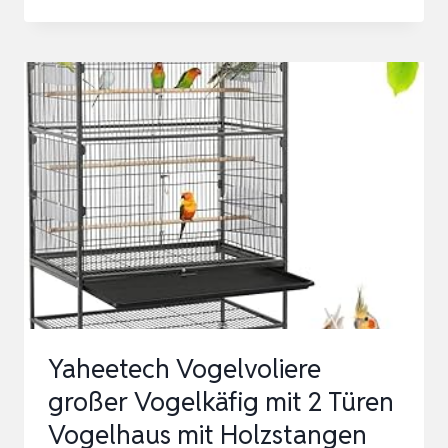
VOGELKÄFIG
GROSS,VOGELVOLIERE F
ÜR W
ELLENSITTICH P
APAGEI N
YMPHENSITTICHE C
HINCHILLA,NA…
Yaheetech Vogelvoliere
großer Vogelkäfig mit 2 Türen
Vogelhaus mit Holzstangen