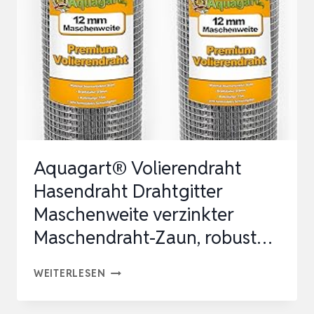
1M,
DRAHTGITTER
MASCHENWEITE
25MM,
VERZINKTER
MASCHENDR…
Aquagart® Volierendraht
Hasendraht Drahtgitter
Maschenweite verzinkter
Maschendraht-Zaun, robust…
AQUAGART®
WEITERLESEN
VOLIERENDRAHT
HASENDRAHT