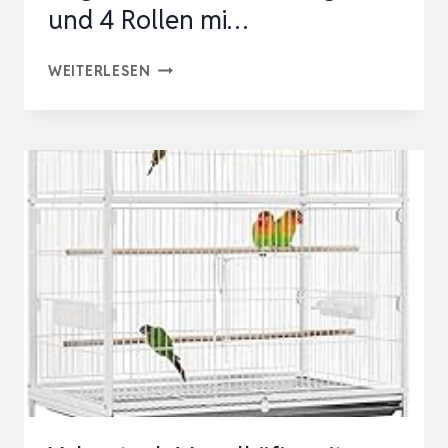
und 4 Rollen mi…
YAHEETECH
WEITERLESEN
VOGELVOLIERE
GROSSER V
OGELKÄFIG M
IT 2
T
ÜREN V
OGELHAUS M
IT H
OLZSTANGEN U
ND 4
R
OLLEN M