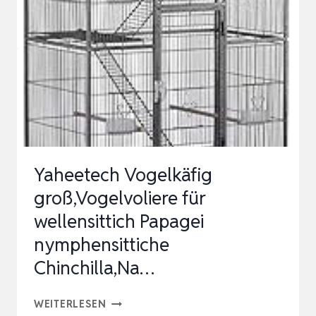
Yaheetech Vogelkäfig
groß,Vogelvoliere für
wellensittich Papagei
nymphensittiche
Chinchilla,Na…
YAHEETECH
WEITERLESEN