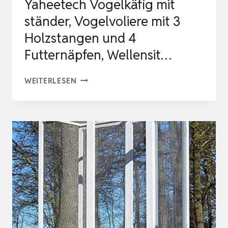
Yaheetech Vogelkäfig mit
I…
ständer, Vogelvoliere mit 3
Holzstangen und 4
Futternäpfen, Wellensit…
YAHEETECH
WEITERLESEN
VOGELKÄFIG
MIT
STÄNDER,
VOGELVOLIERE
MIT
3
HOLZSTANGEN
UND
4