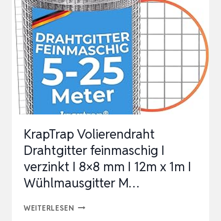
I
VERZINKT
I
19
X
19
MM
I
25M
KrapTrap Volierendraht
X
Drahtgitter feinmaschig I
1M
verzinkt I 8×8 mm I 12m x 1m I
I
Wühlmausgitter M…
KANINCHENDRAHT
KRAPTRAP
WEITERLESEN