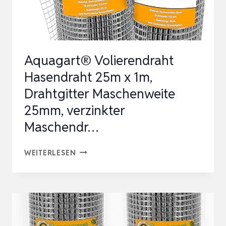
6,3MM
MASCHE
0,55
MM
Aquagart® Volierendraht
DRAHT
Hasendraht 25m x 1m,
STÄRKE
Drahtgitter Maschenweite
…
25mm, verzinkter
Maschendr…
AQUAGART®
WEITERLESEN
VOLIERENDRAHT
HASENDRAHT
25M
X