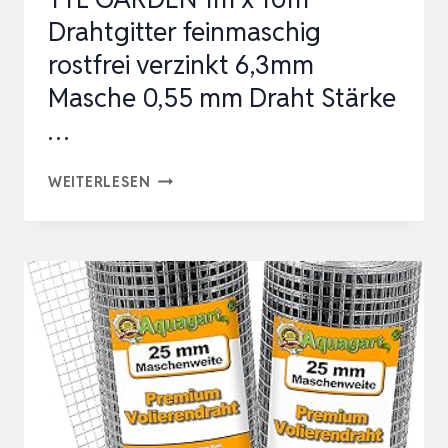
I
Drahtgitter feinmaschig
DRAHTGITTER
rostfrei verzinkt 6,3mm
ALS
Masche 0,55 mm Draht Stärke
VOGE…
…
TTL
WEITERLESEN
GARDEN
1M
X
10M
DRAHTGITTER
FEINMASCHIG
ROSTFREI
VERZINKT