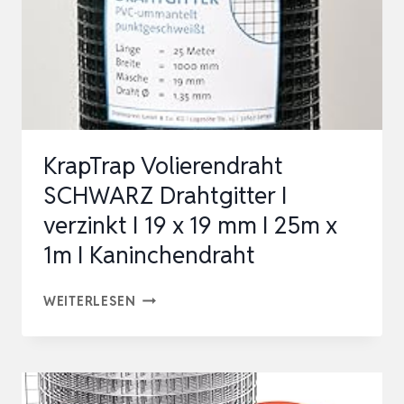
AUS
HOCHWER-
TIGEM
VOLLHOLZ
UND
VERZINKTEM
KrapTrap Volierendraht
DR…
SCHWARZ Drahtgitter I
verzinkt I 19 x 19 mm I 25m x
1m I Kaninchendraht
KRAPTRAP
WEITERLESEN
VOLIERENDRAHT
SCHWARZ
DRAHTGITTER