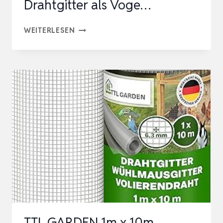
Drahtgitter als Voge…
KRAPTRAP
WEITERLESEN
VOLIERENDRAHT
DRAHTGITTER
I
19X19MM
I
1M
X
5M
X
1,45MM
I
VERZINKT
TTL GARDEN 1m x 10m