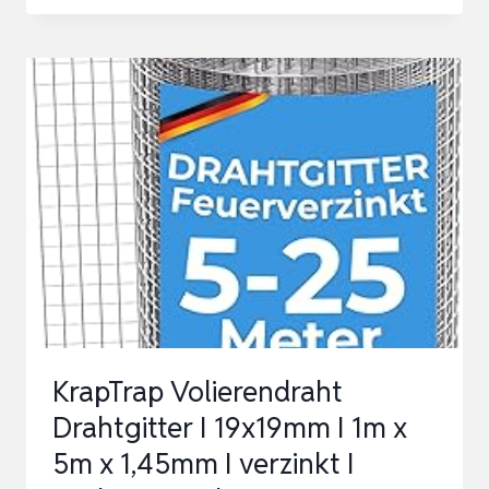
VOLIERENDRAHT
DRAHTGITTER
FEINMASCHIG
I
VERZINKT
I
8×8
MM
I
12M
X
1M
KrapTrap Volierendraht
I
Drahtgitter I 19x19mm I 1m x
WÜHLMAUSGITTER
5m x 1,45mm I verzinkt I
M…