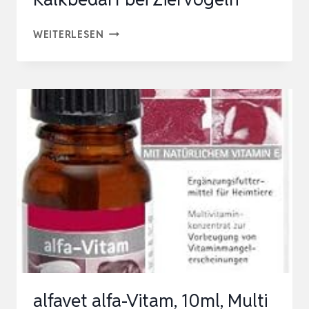
QUIKO
WEITERLESEN
AVISANOL
CALCIUM-
KONZENTRAT
1.000ML
–
UNTERSTÜTZT
DEN
TÄGLICHEN
KALKBEDARF
BEI
ZIERVÖGELN
alfavet alfa-Vitam, 10ml, Multi