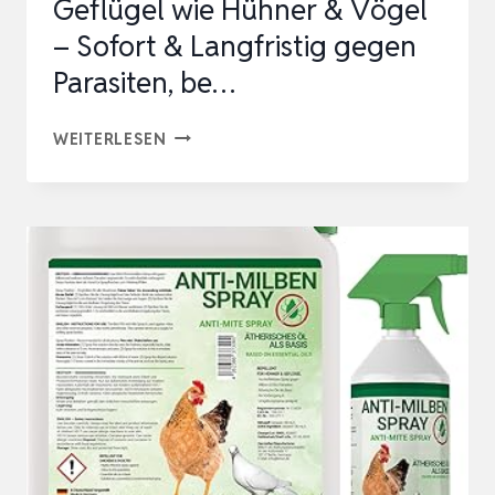
Geflügel wie Hühner & Vögel
FÜR…
– Sofort & Langfristig gegen
Parasiten, be…
1000ML
WEITERLESEN
MILBENSPRAY
FÜR
GEFLÜGEL
WIE
HÜHNER
&
VÖGEL
–
SOFORT
&