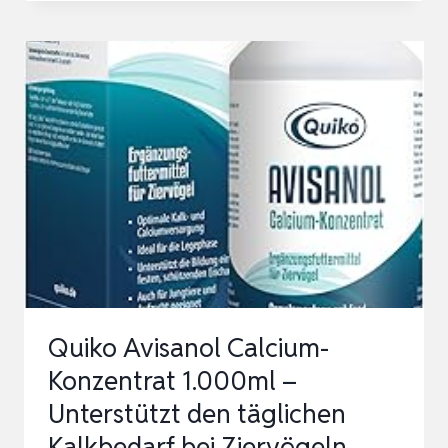
EQUUS
PULVER
VET.
1000
G
Quiko Avisanol Calcium-
Konzentrat 1.000ml –
Unterstützt den täglichen
Kalkbedarf bei Ziervögeln