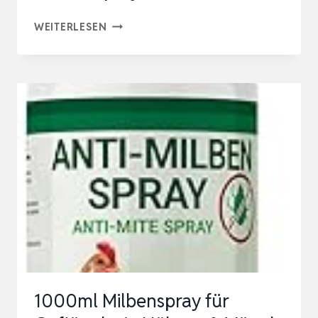
REAVET
WEITERLESEN
MILBENSPRAY
HÜHNER
1L
–
GEGEN
MILBEN,
ROTE
VOGELMILBE
&
PARASITEN
–
MILBEN
1000ml Milbenspray für
SPRAY