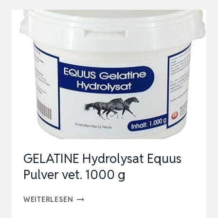
250
ML
|
FREIVERKÄUFLICHES
ARZNEIMITTEL
FÜR
BRIEFTAUBEN
|
KANN
ZUR
GELATINE Hydrolysat Equus
LEIST…
Pulver vet. 1000 g
GELATINE
WEITERLESEN
HYDROLYSAT