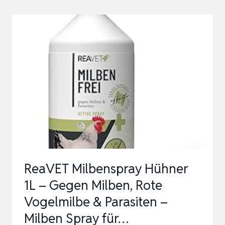
SEPIASCHALEN
–
XL
BOX
250G
15-
20CM
|
NATÜRLICHE
KALZIUM
UND
ReaVET Milbenspray Hühner
MINERALSTOFF-
1L – Gegen Milben, Rote
QUELLE
Vogelmilbe & Parasiten –
|
Milben Spray für…
S…