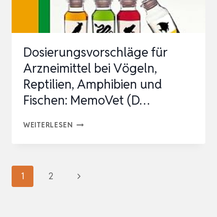
…
Dosierungsvorschläge für
Arzneimittel bei Vögeln,
Reptilien, Amphibien und
Fischen: MemoVet (D…
DOSIERUNGSVORSCHLÄGE
WEITERLESEN
FÜR
ARZNEIMITTEL
BEI
Seitennavigation
Nächste
1
2
VÖGELN,
Seite
REPTILIEN,
AMPHIBIEN