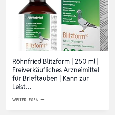
–
UNTERSTÜTZT
DEN
TÄGLICHEN
KALKBEDARF
BEI
ZIERVÖGELN
Röhnfried Blitzform | 250 ml |
Freiverkäufliches Arzneimittel
für Brieftauben | Kann zur
Leist…
RÖHNFRIED
WEITERLESEN
BLITZFORM
|