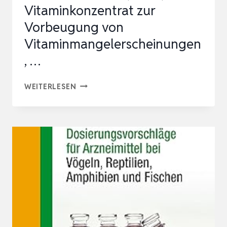
Vitaminkonzentrat zur
Vorbeugung von
Vitaminmangelerscheinungen
, …
ALFAVET
WEITERLESEN
ALFA-
VITAM,
10ML,
MULTI
VITAMINKONZENTRAT
ZUR
VORBEUGUNG
VON
VITAMINMANGELERSCHEINUNGEN,