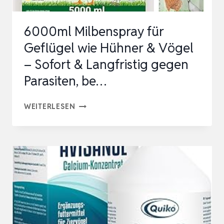
LANGFRISTIG
GEGEN
6000ml Milbenspray für
PARASITEN,
Geflügel wie Hühner & Vögel
BE…
– Sofort & Langfristig gegen
Parasiten, be…
6000ML
WEITERLESEN
MILBENSPRAY
FÜR
GEFLÜGEL
WIE
HÜHNER
&
VÖGEL