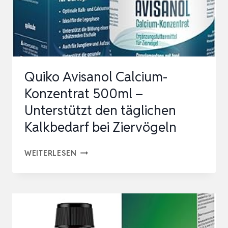
–
SOFORT
&
LANGFRISTIG
GEGEN
Quiko Avisanol Calcium-
PARASITEN,
Konzentrat 500ml –
BE…
Unterstützt den täglichen
Kalkbedarf bei Ziervögeln
QUIKO
WEITERLESEN
AVISANOL
CALCIUM-
KONZENTRAT
500ML