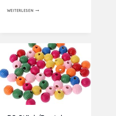
SPIELZEUG
WEITERLESEN
ZERKLEINERN
UND
UNTERHALTUNG
VON
BACKENZÄHNEN
FÜR
VÖGEL,
HERGESTELLT
AUS
NATÜRLICHE…