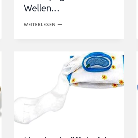
Wellen…
1SATZ
WEITERLESEN
PARROT
FORAGING
TOY
BUNTER
KAUSPIELZEUG
FÜR
VÖGEL
DIY
SPIELZEUG
FÜR
PAPAGEIEN
UND