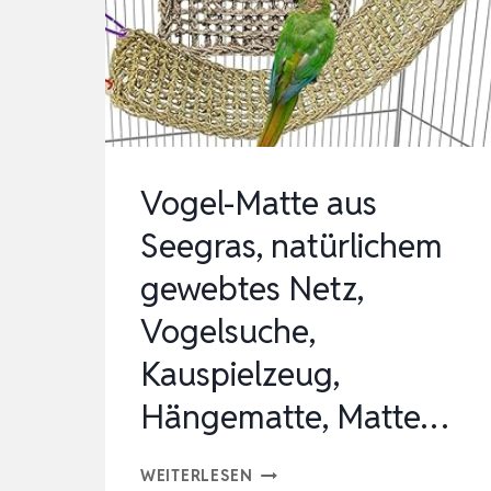
PARAKEETS
FEEDING
TOY,
VOGELSPIELZEUG
MIT
FUTTERBOX,
Vogel-Matte aus
INTERAK…
Seegras, natürlichem
gewebtes Netz,
Vogelsuche,
Kauspielzeug,
Hängematte, Matte…
VOGEL-
WEITERLESEN