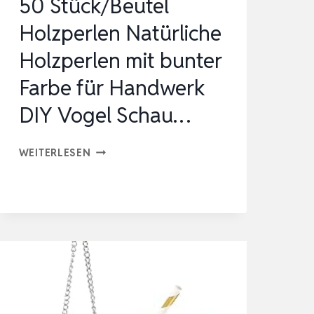
50 Stück/Beutel
Holzperlen Natürliche
Holzperlen mit bunter
Farbe für Handwerk
DIY Vogel Schau…
50
WEITERLESEN
STÜCK/BEUTEL
HOLZPERLEN
NATÜRLICHE
HOLZPERLEN
MIT
BUNTER
FARBE