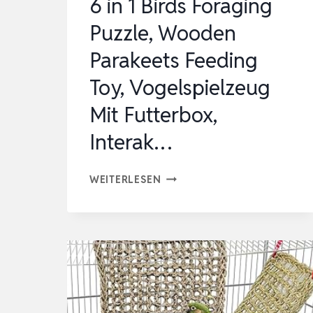
6 in 1 Birds Foraging
…
Puzzle, Wooden
Parakeets Feeding
Toy, Vogelspielzeug
Mit Futterbox,
Interak…
6
WEITERLESEN
IN
1
BIRDS
FORAGING
PUZZLE,
WOODEN