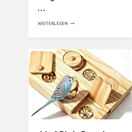
…
2
WEITERLESEN
STÜCK
HAMSTER
KAUSPIELZEUG
HOLZ
WÜRFEL
SPIELZEUG
INTELLIGENZ
|
DIIWMME
MAGISCHER
WÜRFEL
AUS