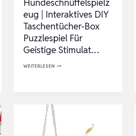
Hundeschnüffelspielz
WELLEN…
eug | Interaktives DIY
Taschentücher-Box
Puzzlespiel Für
Geistige Stimulat…
HUNDESCHNÜFFELSPIELZEUG
WEITERLESEN
|
INTERAKTIVES
DIY
TASCHENTÜCHER-
BOX
PUZZLESPIEL
FÜR