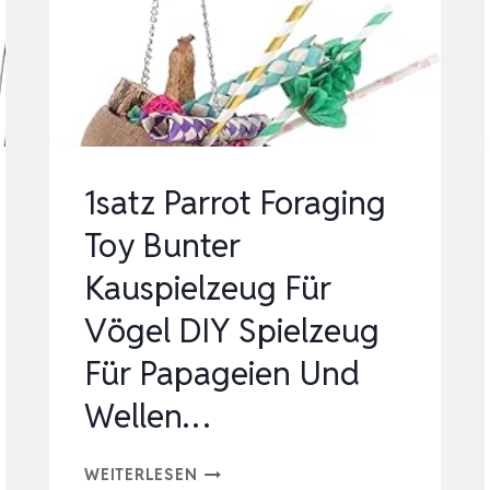
GEISTIGE
STIMULAT…
1satz Parrot Foraging
Toy Bunter
Kauspielzeug Für
Vögel DIY Spielzeug
Für Papageien Und
Wellen…
1SATZ
WEITERLESEN