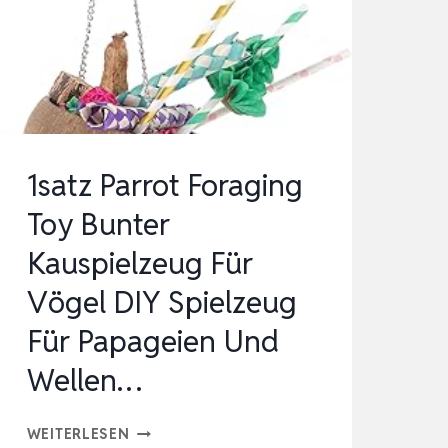
FÜR
HANDWERK
DIY
VOGEL
SCHAU…
1satz Parrot Foraging
Toy Bunter
Kauspielzeug Für
Vögel DIY Spielzeug
Für Papageien Und
Wellen…
1SATZ
WEITERLESEN