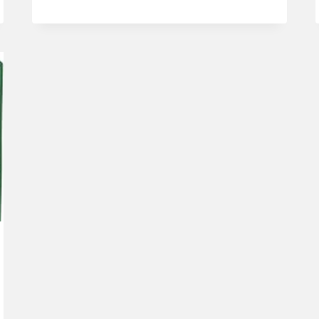
PARROT
FORAGING
TOY
BUNTER
KAUSPIELZEUG
FÜR
VÖGEL
DIY
SPIELZEUG
FÜR
PAPAGEIEN
UND
WELLEN…