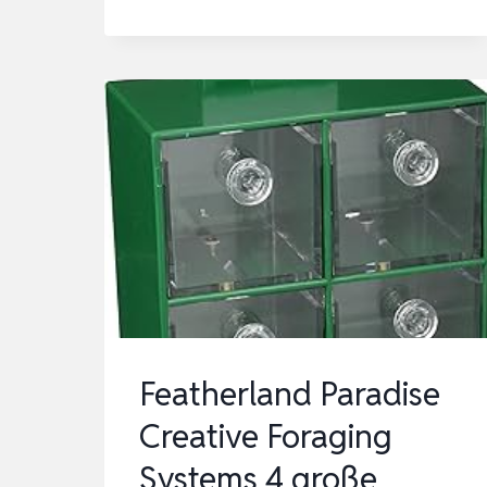
MATTE
AUS
SEEGRAS,
NATÜRLICHEM
GEWEBTES
NETZ,
VOGELSUCHE,
KAUSPIELZEUG,
HÄNGEMATTE,
MATTE…
Featherland Paradise
Creative Foraging
Systems 4 große