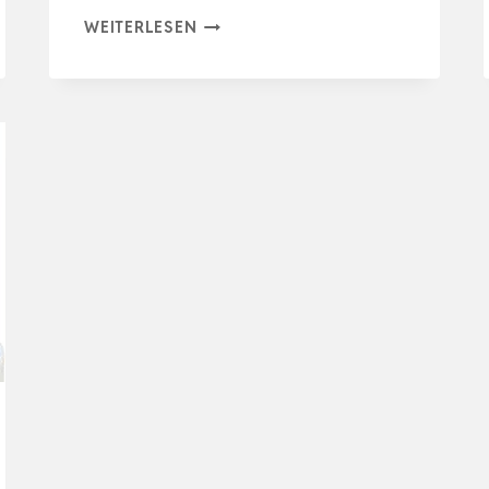
DISPENSER
WEITERLESEN
PER
PAPPAGALLI
–
18×16,6×16,5
CM
TRASPARENTE
MANGIATOIO
PER
DISPENSER
–
DISPENSERR
CIBO…