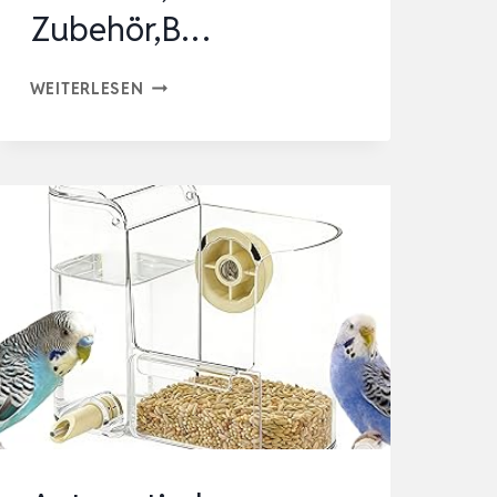
Zubehör,B…
SPRITZEN
WEITERLESEN
10ML
MIT
10
STÜCK
SCHLAUCH,JUNGVÖGEL
FEEDER
SET,SPRITZE
MIT
SCHLAUCH,TAUBEN
ZUBEHÖR,B…