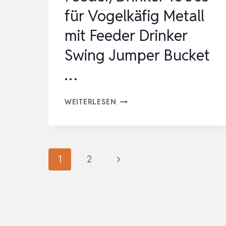
für Vogelkäfig Metall
mit Feeder Drinker
Swing Jumper Bucket
…
BPS
WEITERLESEN
2
STÜCK
FEEDER/DRINKER
Seitennavigation
Nächste
1
2
100CC
FÜR
Seite
VOGELKÄFIG
METALL
MIT