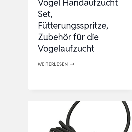
Vogel Handaufzucht
Set,
Fütterungsspritze,
Zubehör für die
Vogelaufzucht
VOGEL
WEITERLESEN
HANDAUFZUCHT
SET,
FÜTTERUNGSSPRITZE,
ZUBEHÖR
FÜR
DIE
VOGELAUFZUCHT