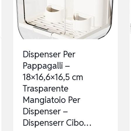
METALL
MIT
FEEDER
DRINKER
SWING
JUMPER
Dispenser Per
BUCKET
Pappagalli –
…
18×16,6×16,5 cm
Trasparente
Mangiatoio Per
Dispenser –
Dispenserr Cibo…