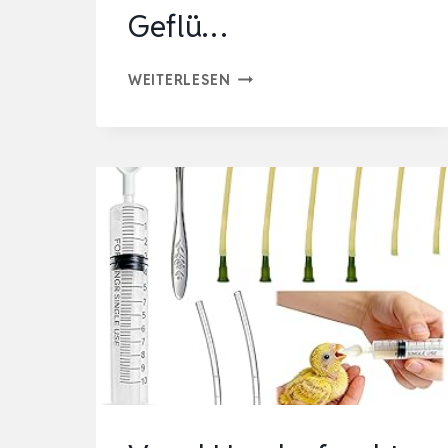
Geflü…
QWORK®
WEITERLESEN
160ML
WASSERSPENDER
&
160G
FUTTERSPENDER
FÜR
TAUBEN,
WACHTELN,
KÜKEN
UND
KLEINES
GEFLÜ…