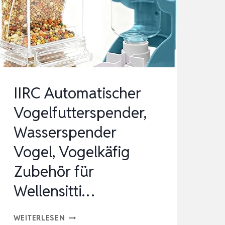
IN-
1,
TRANSPARENT,
GROSSES F
ASSUNGSVERMÖGEN, …
IIRC Automatischer
Vogelfutterspender,
Wasserspender
Vogel, Vogelkäfig
Zubehör für
Wellensitti…
IIRC
WEITERLESEN