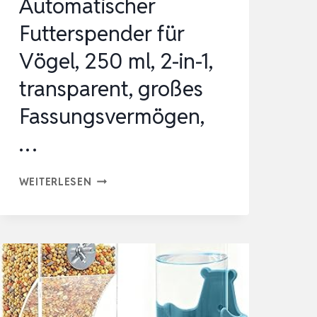
Automatischer
Futterspender für
Vögel, 250 ml, 2-in-1,
transparent, großes
Fassungsvermögen,
…
AUTOMATISCHER
WEITERLESEN
FUTTERSPENDER
FÜR
VÖGEL,
250
ML,
2-