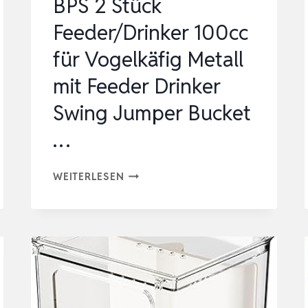
BPS 2 Stück
Feeder/Drinker 100cc
für Vogelkäfig Metall
mit Feeder Drinker
Swing Jumper Bucket
…
BPS
WEITERLESEN
2
STÜCK
FEEDER/DRINKER
100CC
FÜR
VOGELKÄFIG