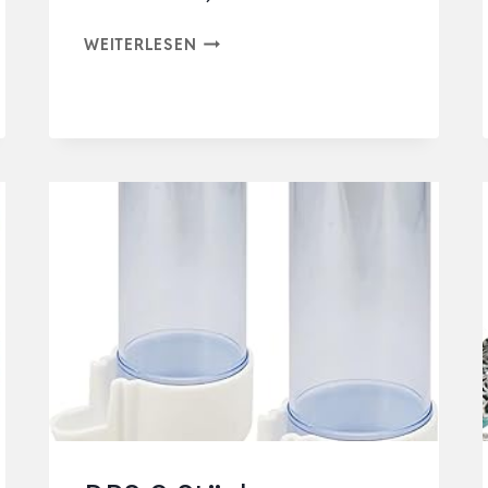
JUNGVÖGEL
WEITERLESEN
FÜTTERN
SCHLAUCH,1
STÜCK
5ML
SPRITZE
MIT
10
STÜCK
8ML
SCHLAUCH,TAUBEN
ZUBEHÖR,FEED…