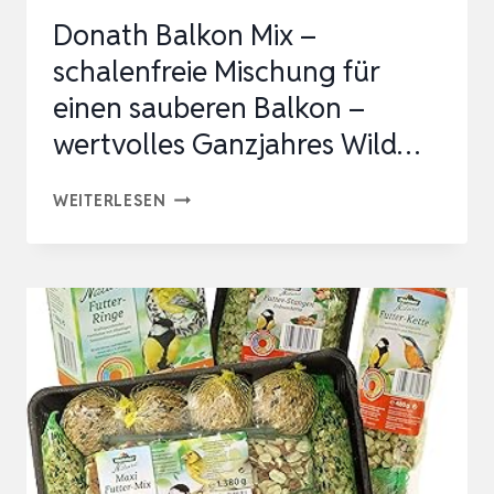
Donath Balkon Mix –
schalenfreie Mischung für
einen sauberen Balkon –
wertvolles Ganzjahres Wild…
DONATH
WEITERLESEN
BALKON
MIX
–
SCHALENFREIE
MISCHUNG
FÜR
EINEN
SAUBEREN