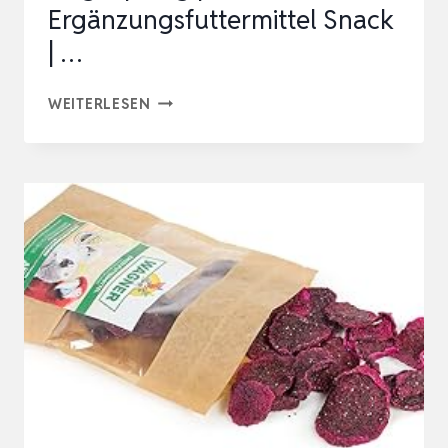
Ergänzungsfuttermittel Snack
| …
RIO
WEITERLESEN
HAPPY
RING
FÜR
WELLENSITTICHE
UND
EXOTISCHE
VÖGEL
|
80
G
|