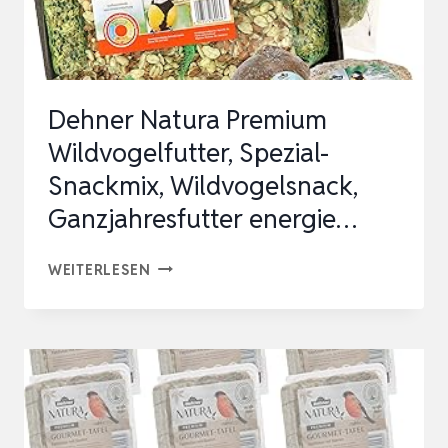
BALKON
–
WERTVOLLES
GANZJAHRES
Dehner Natura Premium
WILD…
Wildvogelfutter, Spezial-
Snackmix, Wildvogelsnack,
Ganzjahresfutter energie…
DEHNER
WEITERLESEN
NATURA
PREMIUM
WILDVOGELFUTTER,
SPEZIAL-
SNACKMIX,
WILDVOGELSNACK,