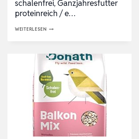
schalenfrei, Ganzjahresfutter
proteinreich / e…
DEHNER
WEITERLESEN
NATURA
PREMIUM
WILDVOGELFUTTER,
STREUFUTTER
SCHALENFREI,
GANZJAHRESFUTTER
PROTEINREICH
/
E…