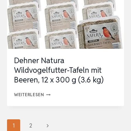
GANZJAHRESFUTTER
ENERGIE…
Dehner Natura
Wildvogelfutter-Tafeln mit
Beeren, 12 x 300 g (3.6 kg)
DEHNER
WEITERLESEN
NATURA
WILDVOGELFUTTER-
TAFELN
Seitennavigation
Nächste
1
2
MIT