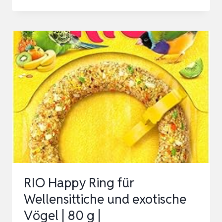
NATURA
PREMIUM
WILDVOGELFUTTER,
SONNENBLUMENKERNE,
GANZJAHRESFUTTER
PROTEINREICH
/
ENERGIE…
RIO Happy Ring für
Wellensittiche und exotische
Vögel | 80 g |