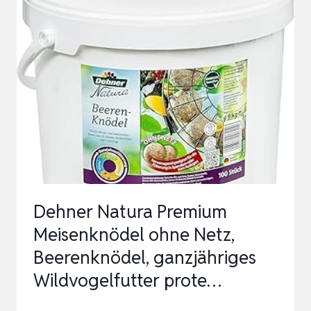
WILDVOGELFUTTER,
HALBE
/
GANZE
ERDNÜSSE
SCHALENFREI,
GANZJAHRESFUTTER
PROT…
Dehner Natura Premium
Meisenknödel ohne Netz,
Beerenknödel, ganzjähriges
Wildvogelfutter prote…