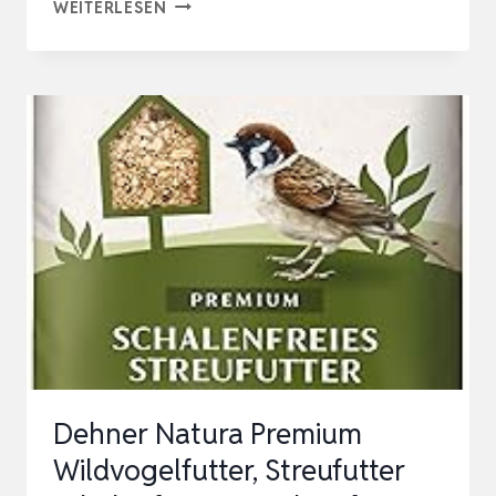
DEHNER
WEITERLESEN
NATURA
PREMIUM
MEISENKNÖDEL
OHNE
NETZ,
BEERENKNÖDEL,
GANZJÄHRIGES
WILDVOGELFUTTER
PROTE…
Dehner Natura Premium
Wildvogelfutter, Streufutter