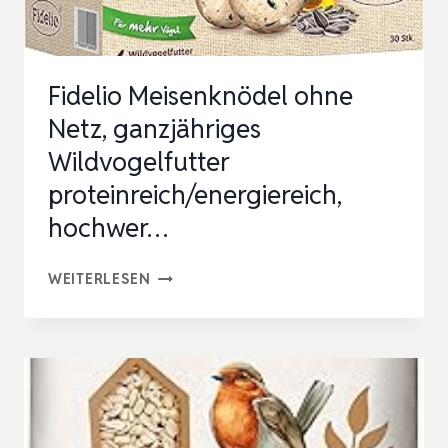
SNACK
FÜR
VÖGEL
Fidelio Meisenknödel ohne
Netz, ganzjähriges
Wildvogelfutter
proteinreich/energiereich,
hochwer…
FIDELIO
WEITERLESEN
MEISENKNÖDEL
OHNE
NETZ,
GANZJÄHRIGES
WILDVOGELFUTTER