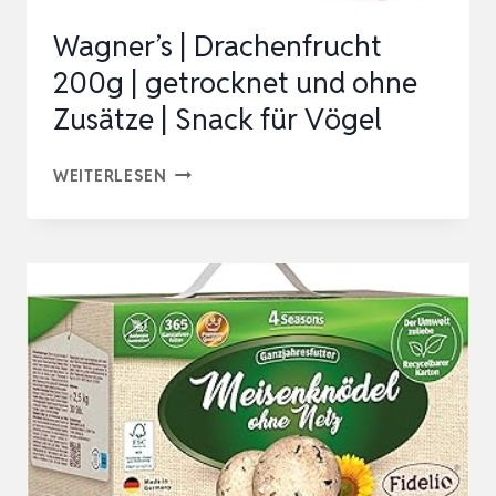
ERGÄNZUNGSFUTTERMITTEL
Wagner’s | Drachenfrucht
SNACK
200g | getrocknet und ohne
|
Zusätze | Snack für Vögel
…
WAGNER’S
WEITERLESEN
|
DRACHENFRUCHT
200G
|
GETROCKNET
UND
OHNE
ZUSÄTZE
|