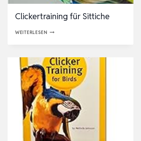
Clickertraining für Sittiche
CLICKERTRAINING
WEITERLESEN
FÜR
SITTICHE