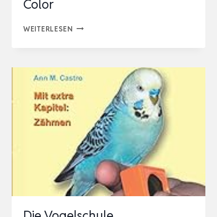
Color
TRIXIE
WEITERLESEN
TARGET
STICK,
ASSORTED
COLOR
Die Vogelschule.