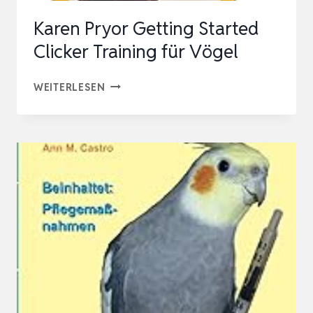
Karen Pryor Getting Started
Clicker Training für Vögel
KAREN
WEITERLESEN
PRYOR
GETTING
STARTED
CLICKER
TRAINING
FÜR
VÖGEL