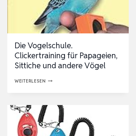
ANDERE
VÖGEL
(DIE
VOGELSCHULE…
Die Vogelschule.
Clickertraining für Papageien,
Sittiche und andere Vögel
DIE
WEITERLESEN
VOGELSCHULE.
CLICKERTRAINING
FÜR
PAPAGEIEN,
SITTICHE
UND