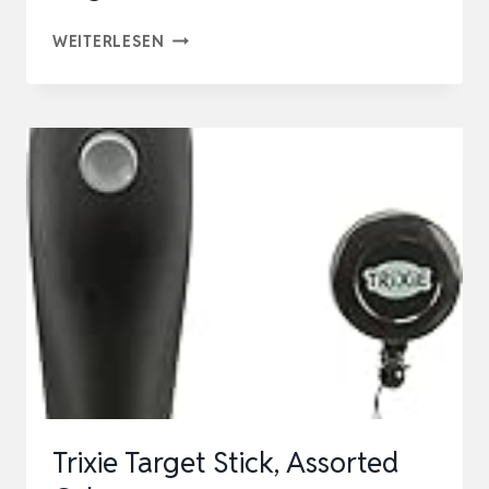
DIE
WEITERLESEN
VOGELSCHULE.
MEHR
CLICKERTRAINING
FÜR
PAPAGEIEN,
SITTICHE
UND
ANDERE
VÖGEL
(DIE
VOGELSCHULE…
Trixie Target Stick, Assorted