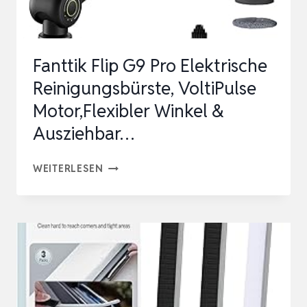
WASCHBECKEN
Fanttik Flip G9 Pro Elektrische
Reinigungsbürste, VoltiPulse
Motor,Flexibler Winkel &
Ausziehbar…
FANTTIK
WEITERLESEN
FLIP
G9
PRO
ELEKTRISCHE
REINIGUNGSBÜRSTE,
VOLTIPULSE