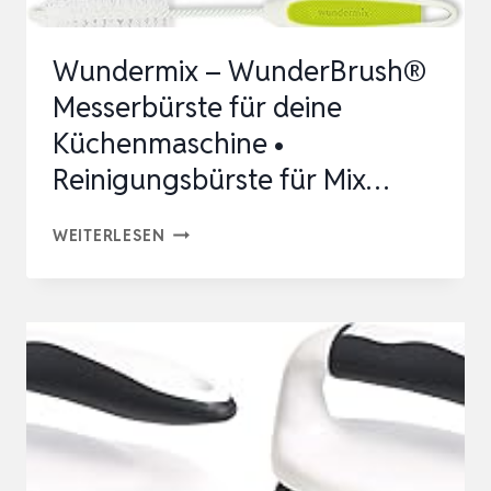
KABEL
UND
Wundermix – WunderBrush®
4
Messerbürste für deine
REI…
Küchenmaschine •
Reinigungsbürste für Mix…
WUNDERMIX
WEITERLESEN
–
WUNDERBRUSH®
MESSERBÜRSTE
FÜR
DEINE
KÜCHENMASCHINE
•