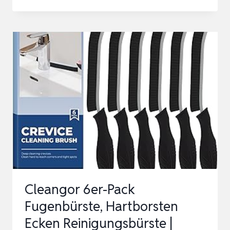
REINIGUNGSBÜRSTE,
TROCKNERREINIGUNGSBÜRSTE,
FUGENDÜSE
FÜR
BADEZIMMER,
DUSCHE
U…
Cleangor 6er-Pack
Fugenbürste, Hartborsten
Ecken Reinigungsbürste |