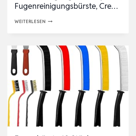
Fugenreinigungsbürste, Cre…
CLEANGOR
WEITERLESEN
6ER-
PACK
FUGENBÜRSTE,
HARTBORSTEN
ECKEN
REINIGUNGSBÜRSTE
|
FUGENREINIGUNGSBÜRSTE,
CRE…