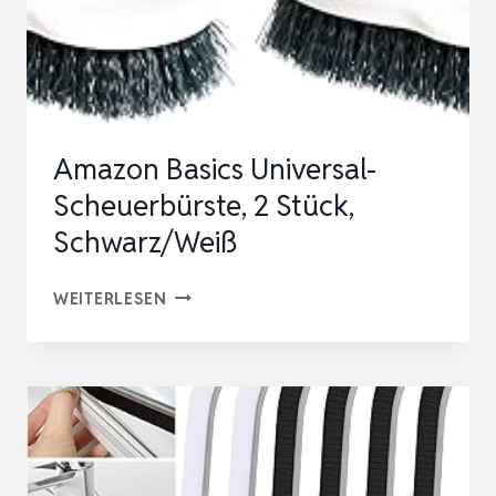
REINIGUNGSBÜRSTE
FÜR
MIX…
Amazon Basics Universal-
Scheuerbürste, 2 Stück,
Schwarz/Weiß
AMAZON
WEITERLESEN
BASICS
UNIVERSAL-
SCHEUERBÜRSTE,
2
STÜCK,
SCHWARZ/WEISS