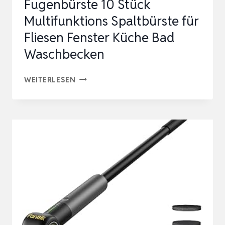
Fugenbürste 10 Stück
Multifunktions Spaltbürste für
Fliesen Fenster Küche Bad
Waschbecken
FUGENBÜRSTE
WEITERLESEN
10
STÜCK
MULTIFUNKTIONS
SPALTBÜRSTE
FÜR
FLIESEN
FENSTER
KÜCHE
BAD