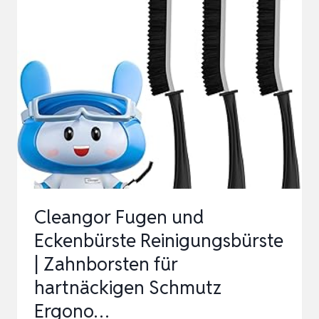
–
MULTIFUNKTIONALE
LÜCKENREINIGUNGSBÜRSTE,
FUGENBÜR…
Cleangor Fugen und
Eckenbürste Reinigungsbürste
| Zahnborsten für
hartnäckigen Schmutz
Ergono…