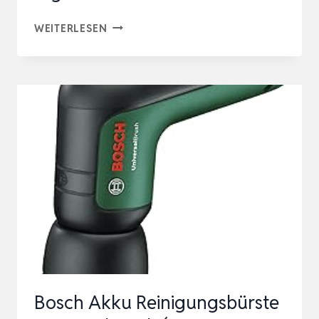
CLEANGOR
WEITERLESEN
FUGEN
UND
ECKENBÜRSTE
REINIGUNGSBÜRSTE
|
ZAHNBORSTEN
FÜR
HARTNÄCKIGEN
SCHMUTZ
ERGONO…
Bosch Akku Reinigungsbürste