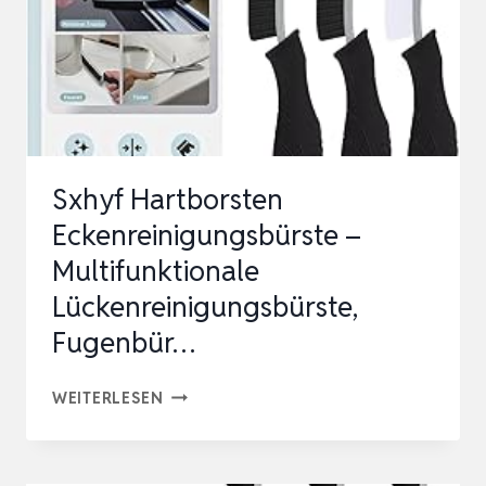
MOTOR,FLEXIBLER
WINKEL
&
AUSZIEHBAR…
Sxhyf Hartborsten
Eckenreinigungsbürste –
Multifunktionale
Lückenreinigungsbürste,
Fugenbür…
SXHYF
WEITERLESEN
HARTBORSTEN
ECKENREINIGUNGSBÜRSTE