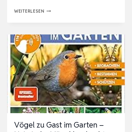
HEIMISCHE
WEITERLESEN
VÖGEL
LEBENSGROSS: P
ORTRÄTS V
ON 1
00 A
RTEN. U
MFASSENDES V
OGEL-B
UCH M
IT F
ASZINIERENDEN …
Vögel zu Gast im Garten –