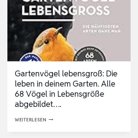
–
BEOBACHTEN,
BESTIMMEN,
SCHÜTZEN.:
114
VOGELSTIMMEN
ZUM
DOWNLOAD.
Gartenvögel lebensgroß: Die
DAS
leben in deinem Garten. Alle
…
68 Vögel in Lebensgröße
abgebildet….
GARTENVÖGEL
WEITERLESEN
LEBENSGROSS: D
IE L