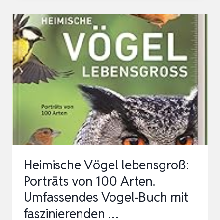
MIT
DEN
OHREN:
DER
ULTIMATIVE
VOGELSTIMMEN-
GUIDE:
BUCH
UND
APP
FÜR
Heimische Vögel lebensgroß:
SICHERES
Porträts von 100 Arten.
ERK…
Umfassendes Vogel-Buch mit
faszinierenden …