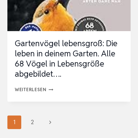
VÖGEL
BESTIMMEN.
MIT
VOGELSTIMMEN
Gartenvögel lebensgroß: Die
DOWNLOAD
leben in deinem Garten. Alle
68 Vögel in Lebensgröße
abgebildet….
GARTENVÖGEL
WEITERLESEN
LEBENSGROSS: D
IE L
EBEN I
Seitennavigation
Nächste
1
2
N D
Seite
EINEM G