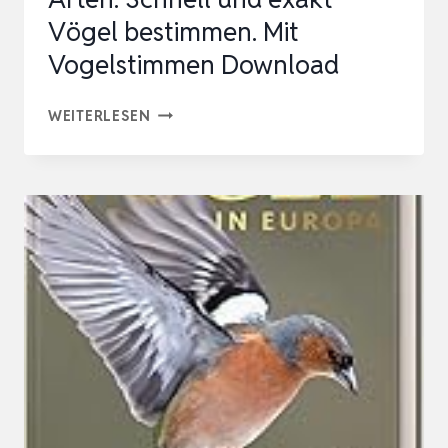
Vögel bestimmen. Mit
Vogelstimmen Download
VÖGEL
WEITERLESEN
IN
EUROPA:
ÜBER
500
ARTEN.
SCHNELL
UND
EXAKT
VÖGEL
BESTIMMEN.
MIT