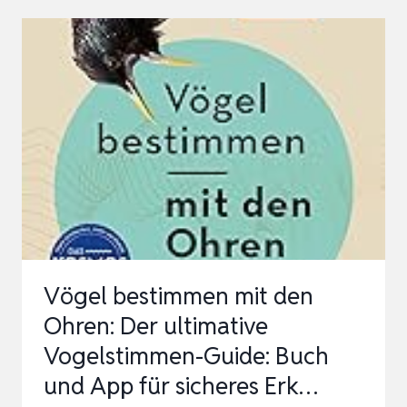
EBEN I
N D
EINEM G
ARTEN. A
LLE 6
8 V
ÖGEL I
N L
EBENSGRÖSSE AB
GEBILDET….
Vögel bestimmen mit den
Ohren: Der ultimative
Vogelstimmen-Guide: Buch
und App für sicheres Erk…