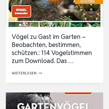
EXAKT
VÖGEL
BESTIMMEN.
MIT
VOGELSTIMMEN
Vögel zu Gast im Garten –
DOWNLOAD
Beobachten, bestimmen,
schützen.: 114 Vogelstimmen
zum Download. Das …
VÖGEL
WEITERLESEN
ZU
GAST
IM
GARTEN