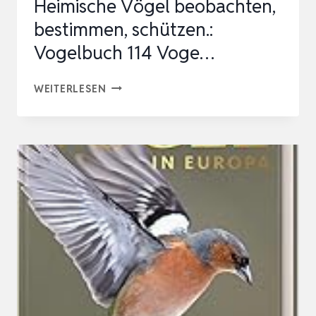
Heimische Vögel beobachten,
bestimmen, schützen.:
Vogelbuch 114 Voge…
VÖGEL
WEITERLESEN
ZU
GAST
IM
GARTEN
–
HEIMISCHE
VÖGEL
BEOBACHTEN,
BESTIMMEN,
SCHÜTZEN.: