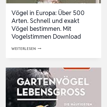
VOGELSTIMMEN
Vögel in Europa: Über 500
DOWNLOAD
Arten. Schnell und exakt
Vögel bestimmen. Mit
Vogelstimmen Download
VÖGEL
WEITERLESEN
IN
EUROPA:
ÜBER
500
ARTEN.
SCHNELL
UND
EXAKT