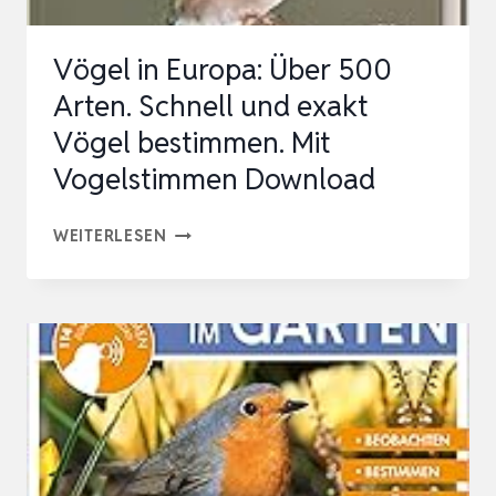
VOGELBUCH
114
Vögel in Europa: Über 500
VOGE…
Arten. Schnell und exakt
Vögel bestimmen. Mit
Vogelstimmen Download
VÖGEL
WEITERLESEN
IN
EUROPA:
ÜBER
500
ARTEN.
SCHNELL
UND