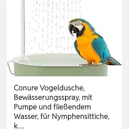
DUSCHE,VOGEL
DUSCHE,USB
STROMSCHLEIFE
VOGELTRÄ…
Conure Vogeldusche,
Bewässerungsspray, mit
Pumpe und fließendem
Wasser, für Nymphensittiche,
k…