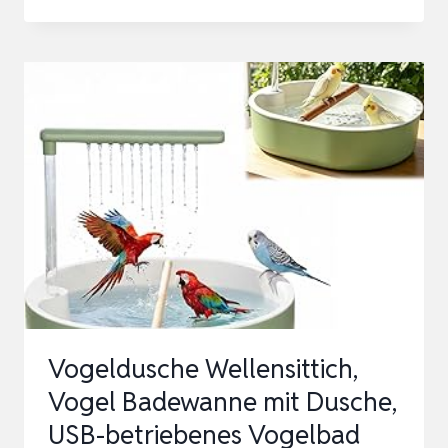
WELLENSITTICH,WELLENSITTICH
DUSCHE,DOPPELTE
VOGEL
DUSCHE
MIT
EINSTELLBAR
WASSERDURCHF…
Vogeldusche Wellensittich,
Vogel Badewanne mit Dusche,
USB-betriebenes Vogelbad