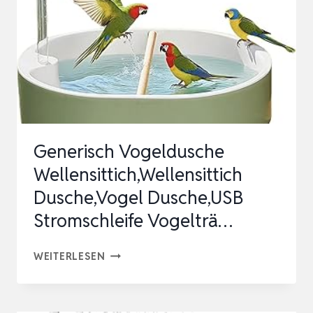
NEBEL
–
TROPFFREI
&
AUSLAUFSICHER,
BPA-
FR…
Generisch Vogeldusche
Wellensittich,Wellensittich
Dusche,Vogel Dusche,USB
Stromschleife Vogelträ…
GENERISCH
WEITERLESEN
VOGELDUSCHE
WELLENSITTICH,WELLENSITTICH