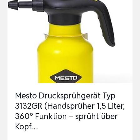
DUSCHE,USB
STROMSCHLEIFE
VOGELTRÄNKE
BALKON…
Mesto Drucksprühgerät Typ
3132GR (Handsprüher 1,5 Liter,
360° Funktion – sprüht über
Kopf…