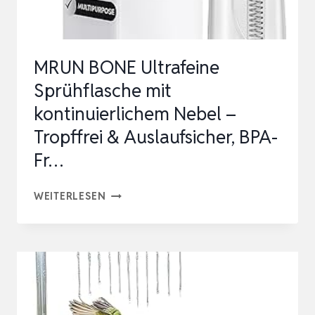
…
MRUN BONE Ultrafeine
Sprühflasche mit
kontinuierlichem Nebel –
Tropffrei & Auslaufsicher, BPA-
Fr…
MRUN
WEITERLESEN
BONE
ULTRAFEINE
SPRÜHFLASCHE
MIT
KONTINUIERLICHEM