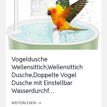
Vogeldusche
Wellensittich,Wellensittich
Dusche,Doppelte Vogel
Dusche mit Einstellbar
Wasserdurchf…
VOGELDUSCHE
WEITERLESEN