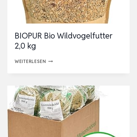
PREMIUM
PROTEIN
WILDVOGEL…
BIOPUR Bio Wildvogelfutter
2,0 kg
BIOPUR
WEITERLESEN
BIO
WILDVOGELFUTTER
2,0
KG