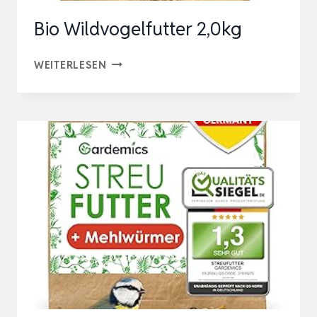
MEHLWÜR…
Bio Wildvogelfutter 2,0kg
BIO
WEITERLESEN
WILDVOGELFUTTER
2,0KG