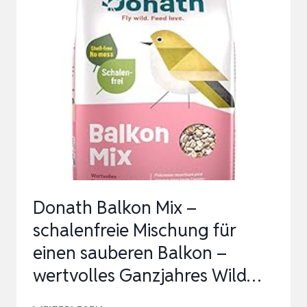
WILDVOGELFUTTER,
VOGELFUTTER
IDEAL
FÜR
BRUTZEIT
UND
AUFZUCHT,
PHÖNIX,
10
KG
Donath Balkon Mix –
schalenfreie Mischung für
einen sauberen Balkon –
wertvolles Ganzjahres Wild…