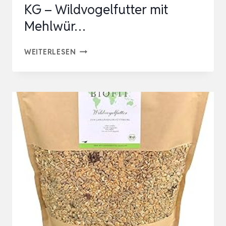
KG – Wildvogelfutter mit
Mehlwür…
NATÜRLICH
WEITERLESEN
PFIFFIKUS
MÜSLI-
MIX
STREUFUTTER
MIT
INSEKTEN,
2,5
KG
–
WILDVOGELFUTTER
MIT