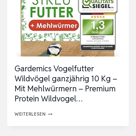
ERGÄNZUNGSFUTTER
FÜR
WILDVÖGEL,
MIT
NETZ
IM
KARTO…
Gardemics Vogelfutter
Wildvögel ganzjährig 10 Kg –
Mit Mehlwürmern – Premium
Protein Wildvogel…
GARDEMICS
WEITERLESEN
VOGELFUTTER
WILDVÖGEL