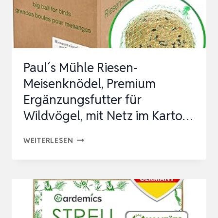
Paul´s Mühle Riesen-
Meisenknödel, Premium
Ergänzungsfutter für
Wildvögel, mit Netz im Karto…
PAUL
WEITERLESEN
´S
MÜHLE
RIESEN-
MEISENKNÖDEL,
PREMIUM