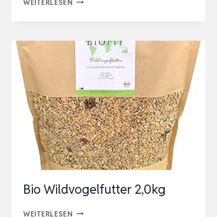
DONATH
WEITERLESEN
BALKON
MIX
–
SCHALENFREIE
MISCHUNG
FÜR
EINEN
SAUBEREN
BALKON
–
WERTVOLLES
GANZJAHRES
Bio Wildvogelfutter 2,0kg
WILD…
BIO
WEITERLESEN