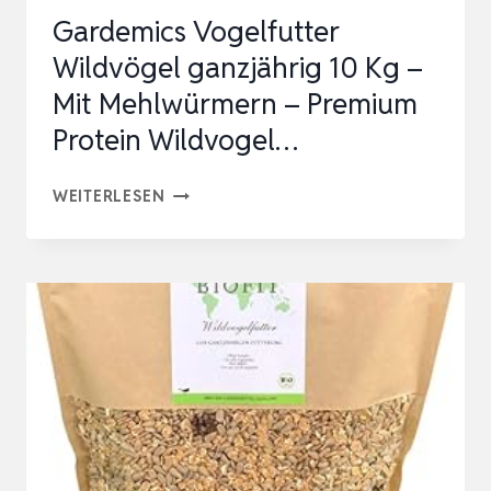
Gardemics Vogelfutter
Wildvögel ganzjährig 10 Kg –
Mit Mehlwürmern – Premium
Protein Wildvogel…
GARDEMICS
WEITERLESEN
VOGELFUTTER
WILDVÖGEL
GANZJÄHRIG
10
KG
–
MIT
MEHLWÜRMERN
–