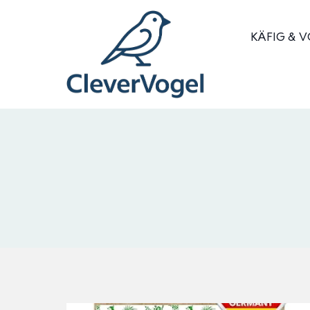
Zum
Inhalt
KÄFIG & V
springen