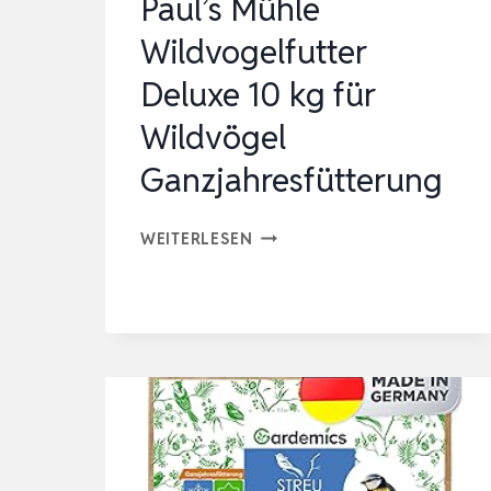
Paul’s Mühle
Wildvogelfutter
Deluxe 10 kg für
Wildvögel
Ganzjahresfütterung
PAUL’S
WEITERLESEN
MÜHLE
WILDVOGELFUTTER
DELUXE
10
KG
FÜR
WILDVÖGEL