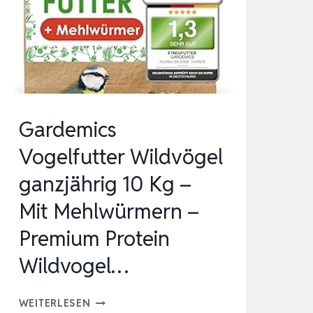
FÜR
WILDVÖGEL,
MIT
NETZ
IM
KARTO…
Gardemics
Vogelfutter Wildvögel
ganzjährig 10 Kg –
Mit Mehlwürmern –
Premium Protein
Wildvogel…
GARDEMICS
WEITERLESEN