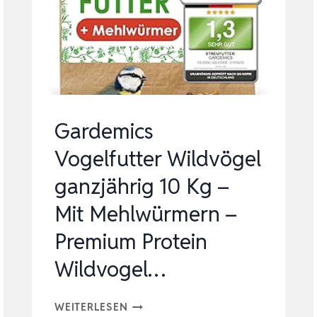
PREMIUM
MISCHUNG
Gardemics
Vogelfutter Wildvögel
ganzjährig 10 Kg –
Mit Mehlwürmern –
Premium Protein
Wildvogel…
GARDEMICS
WEITERLESEN