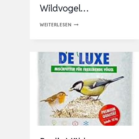
Wildvogel…
GARDEMICS
WEITERLESEN
VOGELFUTTER
WILDVÖGEL
GANZJÄHRIG
10
KG
–
MIT
MEHLWÜRMERN
–
PREMIUM
PROTEIN
WILDVOGEL…