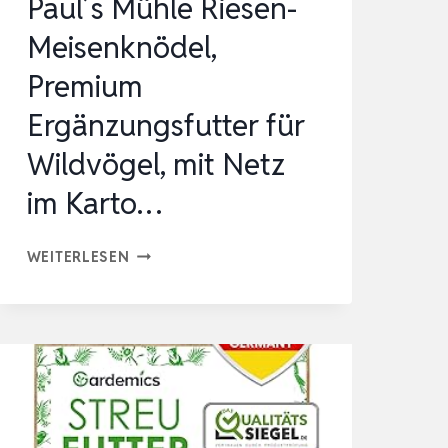
Paul´s Mühle Riesen-
Meisenknödel,
Premium
Ergänzungsfutter für
Wildvögel, mit Netz
im Karto…
PAUL
WEITERLESEN
´S
MÜHLE
RIESEN-
MEISENKNÖDEL,
PREMIUM
ERGÄNZUNGSFUTTER