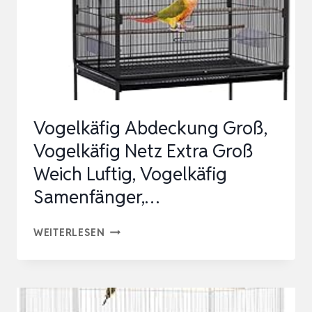
HÜHNERHAUS
VERZINKTER
ST…
Vogelkäfig Abdeckung Groß,
Vogelkäfig Netz Extra Groß
Weich Luftig, Vogelkäfig
Samenfänger,…
VOGELKÄFIG
WEITERLESEN
ABDECKUNG
GROSS, V
OGELKÄFIG N