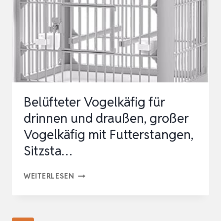
ND A
USSENBEREICH, WE
TTERFEST, SO
NNENSCHUTZ, …
Belüfteter Vogelkäfig für
drinnen und draußen, großer
Vogelkäfig mit Futterstangen,
Sitzsta…
BELÜFTETER
WEITERLESEN
VOGELKÄFIG
FÜR
DRINNEN