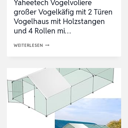
Yaheetech Vogelvoliere
großer Vogelkäfig mit 2 Türen
Vogelhaus mit Holzstangen
und 4 Rollen mi…
YAHEETECH
WEITERLESEN
VOGELVOLIERE
GROSSER V
OGELKÄFIG M
IT 2
T
ÜREN V
OGELHAUS M
IT H
OLZSTANGEN U