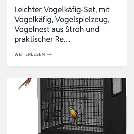
Leichter Vogelkäfig-Set, mit
Vogelkäfig, Vogelspielzeug,
Vogelnest aus Stroh und
praktischer Re…
LEICHTER
WEITERLESEN
VOGELKÄFIG-
SET,
MIT
VOGELKÄFIG,
VOGELSPIELZEUG,
VOGELNEST
AUS
STROH