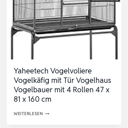
Yaheetech Vogelvoliere
Vogelkäfig mit Tür Vogelhaus
Vogelbauer mit 4 Rollen 47 x
81 x 160 cm
YAHEETECH
WEITERLESEN
VOGELVOLIERE