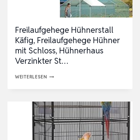
ND 4
R
OLLEN M
Freilaufgehege Hühnerstall
I…
Käfig, Freilaufgehege Hühner
mit Schloss, Hühnerhaus
Verzinkter St…
FREILAUFGEHEGE
WEITERLESEN
HÜHNERSTALL
KÄFIG,
FREILAUFGEHEGE
HÜHNER
MIT
SCHLOSS,