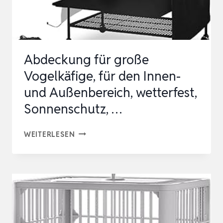
UND
PRAKTISCHER
RE…
Abdeckung für große
Vogelkäfige, für den Innen-
und Außenbereich, wetterfest,
Sonnenschutz, …
ABDECKUNG
WEITERLESEN
FÜR
GROSSE V
OGELKÄFIGE, F
ÜR D
EN I
NNEN- U