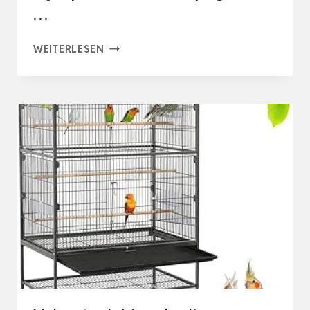
…
YAHEETECH
WEITERLESEN
VOGELVOLIERE
VOGELKÄFIG
VOLIERE
VOGELHAUS
MIT
ROLLEN
FÜR
NYMPHENSITTICHE,
PAPAGEIEN,
…