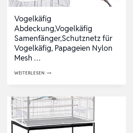
Vogelkäfig
Abdeckung,Vogelkäfig
Samenfänger,Schutznetz für
Vogelkäfig, Papageien Nylon
Mesh …
VOGELKÄFIG
WEITERLESEN
ABDECKUNG,VOGELKÄFIG
SAMENFÄNGER,SCHUTZNETZ
FÜR
VOGELKÄFIG,
PAPAGEIEN
NYLON