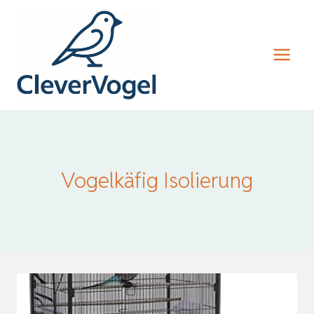
Zum
Inhalt
springen
Vogelkäfig Isolierung