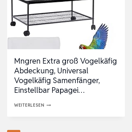
300
*
80CMVOGELKÄFIG
ABDECK…
Mngren Extra groß Vogelkäfig
Abdeckung, Universal
Vogelkäfig Samenfänger,
Einstellbar Papagei…
MNGREN
WEITERLESEN
EXTRA
GROSS V
OGELKÄFIG A