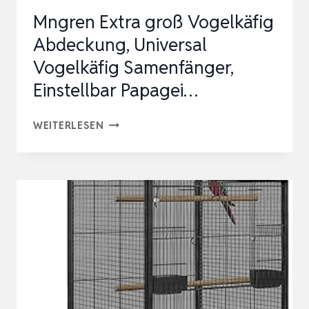
Mngren Extra groß Vogelkäfig
Abdeckung, Universal
Vogelkäfig Samenfänger,
Einstellbar Papagei…
MNGREN
WEITERLESEN
EXTRA
GROSS V
OGELKÄFIG A
BDECKUNG, U
NIVERSAL V
OGELKÄFIG S
AMENFÄNGER, E
INSTELLBAR P