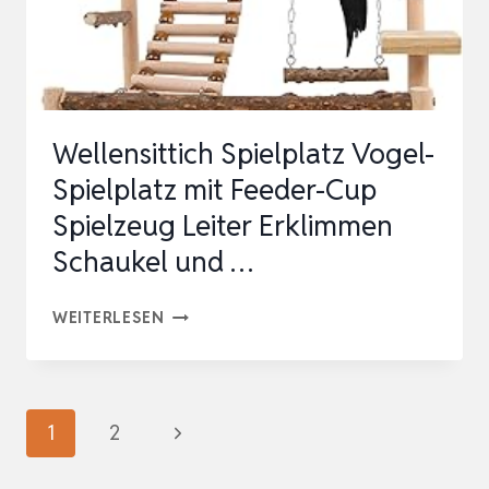
ERKLIMMEN
SCHAUKEL…
Wellensittich Spielplatz Vogel-
Spielplatz mit Feeder-Cup
Spielzeug Leiter Erklimmen
Schaukel und …
WELLENSITTICH
WEITERLESEN
SPIELPLATZ
VOGEL-
SPIELPLATZ
Seitennavigation
Nächste
1
2
MIT
Seite
FEEDER-