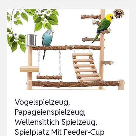
VOGEL-
SPIELPLATZ
MIT
FEEDER-
CUP
SPIELZEUG
LEITER
ERKLIMMEN
SCHAUKEL
UND
…
Vogelspielzeug,
Papageienspielzeug,
Wellensittich Spielzeug,
Spielplatz Mit Feeder-Cup