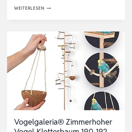
WELLENSITTICH
WEITERLESEN
SPIELPLATZ
VOGEL-
SPIELPLATZ,
PAPAGEIENSPIELSTÄNDER
MIT
FEEDER
CUP
UND
TABLETT,
VOG…
Vogelgaleria® Zimmerhoher
Vogel-Kletterbaum 190-192