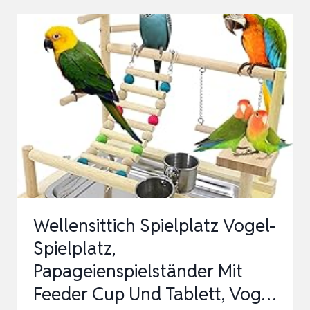
SPIELPLATZ
MIT
FEEDER-
CUP
SPIELZEUG
LEITER
ERKLIMMEN
SCHAUKEL
UND
…
Wellensittich Spielplatz Vogel-
Spielplatz,
Papageienspielständer Mit
Feeder Cup Und Tablett, Vog…