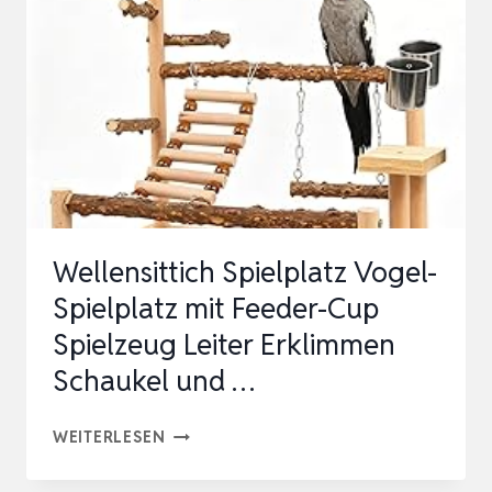
Wellensittich Spielplatz Vogel-
Spielplatz mit Feeder-Cup
Spielzeug Leiter Erklimmen
Schaukel und …
WELLENSITTICH
WEITERLESEN
SPIELPLATZ