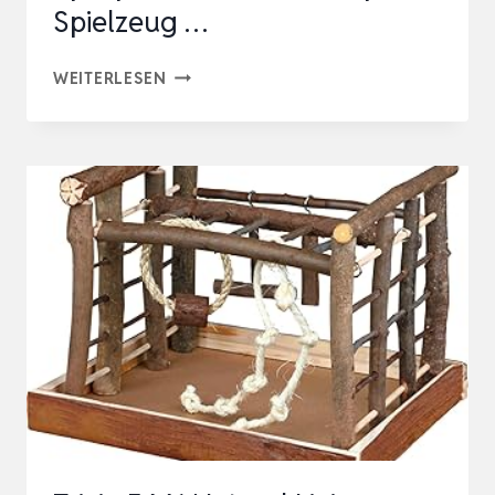
Spielzeug …
VOGELSPIELZEUG,
WEITERLESEN
PAPAGEIENSPIELZEUG,
WELLENSITTICH
SPIELZEUG,
SPIELPLATZ
MIT
FEEDER-
CUP
SPIELZEUG
…