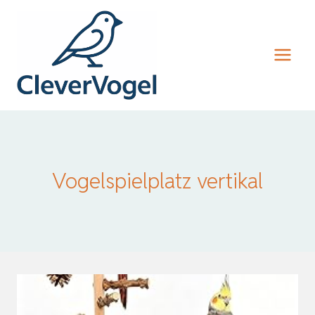
Zum
Inhalt
springen
Vogelspielplatz vertikal