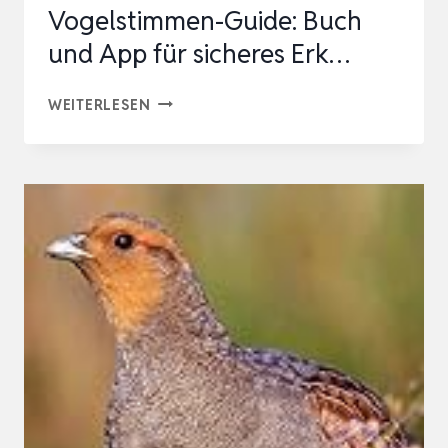
Vogelstimmen-Guide: Buch
und App für sicheres Erk…
VÖGEL
WEITERLESEN
BESTIMMEN
MIT
DEN
OHREN:
DER
ULTIMATIVE
VOGELSTIMMEN-
GUIDE:
BUCH
UND
APP