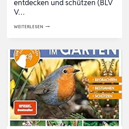
entdecken und schützen (BLV
V…
DIE
WEITERLESEN
MAGISCHE
WELT
UNSERER
VÖGEL:
DIE
HEIMISCHE
VOGELWELT
GANZ
NEU
ENTDECKEN
UND