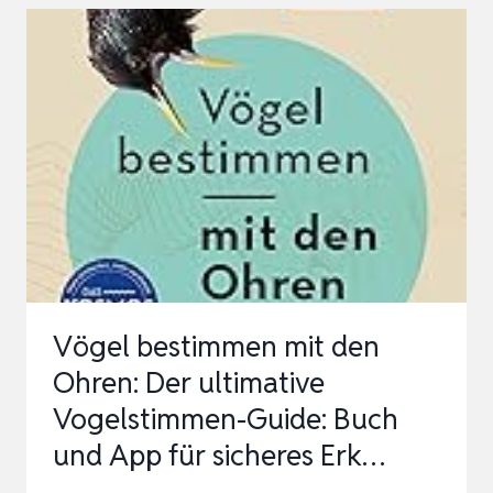
KITE
CROPS
FARM
PROTECTOR
BIRD
HAWK
FLYING
KITE
MIT
4
Vögel bestimmen mit den
M
Ohren: Der ultimative
TELESKOPSTANGE
Vogelstimmen-Guide: Buch
(STIL
und App für sicheres Erk…
B)