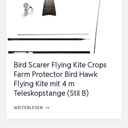
HAWK
BIRD
SCARER
DRACHEN
MIT
7M
TEL…
Bird Scarer Flying Kite Crops
Farm Protector Bird Hawk
Flying Kite mit 4 m
Teleskopstange (Stil B)
BIRD
WEITERLESEN
SCARER
FLYING