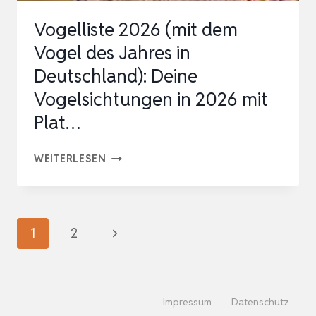
FÜR
Vogelliste 2026 (mit dem
SICHERES
Vogel des Jahres in
ERK…
Deutschland): Deine
Vogelsichtungen in 2026 mit
Plat…
VOGELLISTE
WEITERLESEN
2026
(MIT
DEM
Seitennavigation
Nächste
1
2
VOGEL
Seite
DES
JAHRES
Impressum
Datenschutz
IN