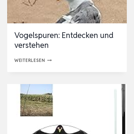
SCHÜTZEN.:
VOGELBUCH
114
Vogelspuren: Entdecken und
VOGE…
verstehen
VOGELSPUREN:
WEITERLESEN
ENTDECKEN
UND
VERSTEHEN