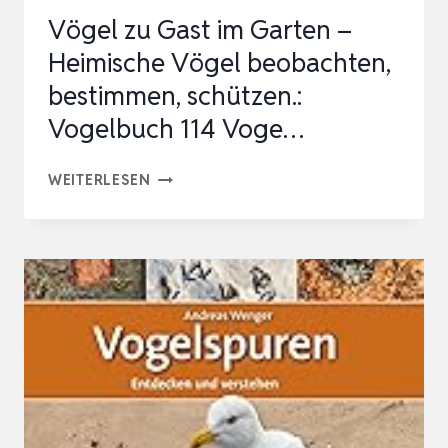
SCHÜTZEN
Vögel zu Gast im Garten –
(BLV
Heimische Vögel beobachten,
V…
bestimmen, schützen.:
Vogelbuch 114 Voge…
VÖGEL
WEITERLESEN
ZU
GAST
IM
GARTEN
–
HEIMISCHE
VÖGEL
BEOBACHTEN,
BESTIMMEN,