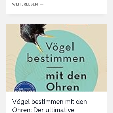
VÖGEL
WEITERLESEN
BESTIMMEN
MIT
DEN
OHREN:
DER
ULTIMATIVE
VOGELSTIMMEN-
GUIDE:
BUCH
UND
APP
FÜR
Vögel bestimmen mit den
SICHERES
Ohren: Der ultimative
ERK…