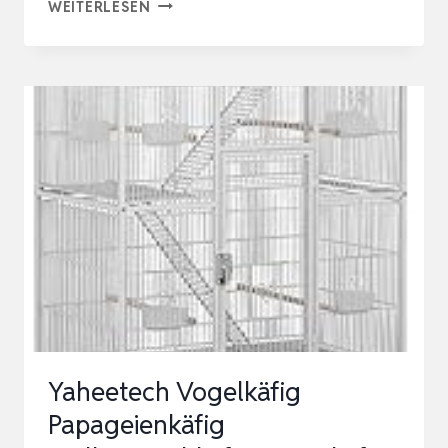
YAHEETECH
WEITERLESEN
VOGELKÄFIG
GROSS,VOGELVOLIERE F
ÜR W
ELLENSITTICH P
APAGEI N
YMPHENSITTICHE C
HINCHILLA,NA…
Yaheetech Vogelkäfig
Papageienkäfig