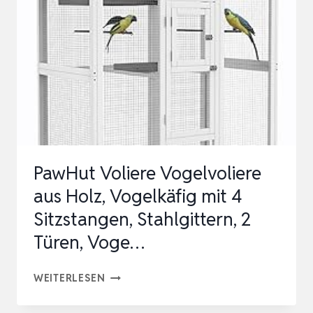
PawHut Voliere Vogelvoliere
aus Holz, Vogelkäfig mit 4
Sitzstangen, Stahlgittern, 2
Türen, Voge…
PAWHUT
WEITERLESEN
VOLIERE