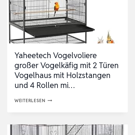
OGELHAUS M
IT H
OLZSTANGEN U
ND 4
R
OLLEN M
Yaheetech Vogelvoliere
I…
großer Vogelkäfig mit 2 Türen
Vogelhaus mit Holzstangen
und 4 Rollen mi…
YAHEETECH
WEITERLESEN
VOGELVOLIERE
GROSSER V
OGELKÄFIG M