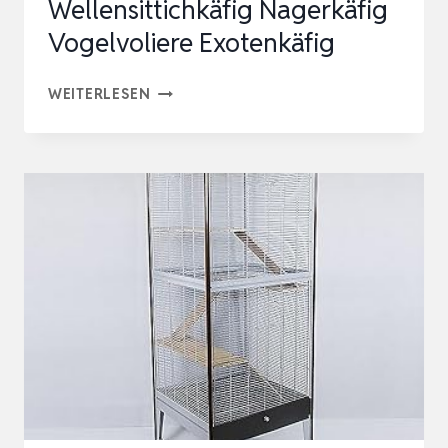
Wellensittichkäfig Nagerkäfig
Vogelvoliere Exotenkäfig
YAHEETECH
WEITERLESEN
VOGELKÄFIG
PAPAGEIENKÄFIG
WELLENSITTICHKÄFIG
NAGERKÄFIG
VOGELVOLIERE
EXOTENKÄFIG