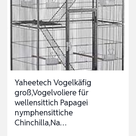
IT 2
T
ÜREN V
OGELHAUS M
IT H
OLZSTANGEN U
ND 4
R
OLLEN M
Yaheetech Vogelkäfig
I…
groß,Vogelvoliere für
wellensittich Papagei
nymphensittiche
Chinchilla,Na…