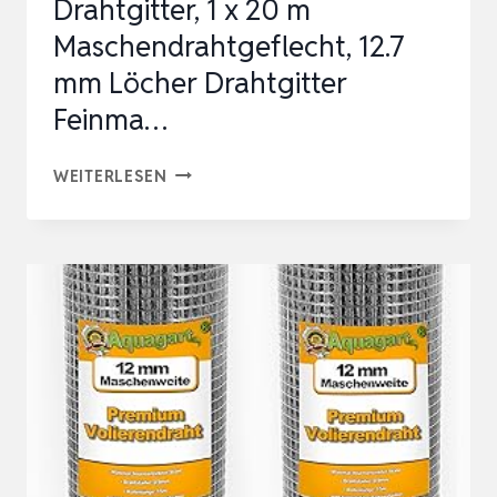
Drahtgitter, 1 x 20 m
Maschendrahtgeflecht, 12.7
mm Löcher Drahtgitter
Feinma…
QWORK®
WEITERLESEN
VERZINKTES
DRAHTGITTER,
1
X
20
M
MASCHENDRAHTGEFLECHT,
12.7
MM