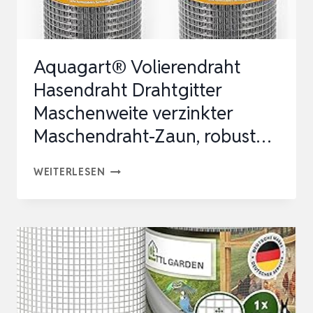
LÖCHER
DRAHTGITTER
FEINMA…
Aquagart® Volierendraht
Hasendraht Drahtgitter
Maschenweite verzinkter
Maschendraht-Zaun, robust…
AQUAGART®
WEITERLESEN
VOLIERENDRAHT
HASENDRAHT
DRAHTGITTER
MASCHENWEITE
VERZINKTER
MASCHENDRAHT-