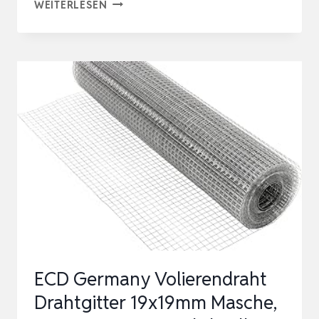
KRAPTRAP
WEITERLESEN
VOLIERENDRAHT
DRAHTGITTER
I
19X19MM
I
1M
X
5M
X
1,45MM
I
VERZINKT
ECD Germany Volierendraht
I
Drahtgitter 19x19mm Masche,
DRAHTGITTER