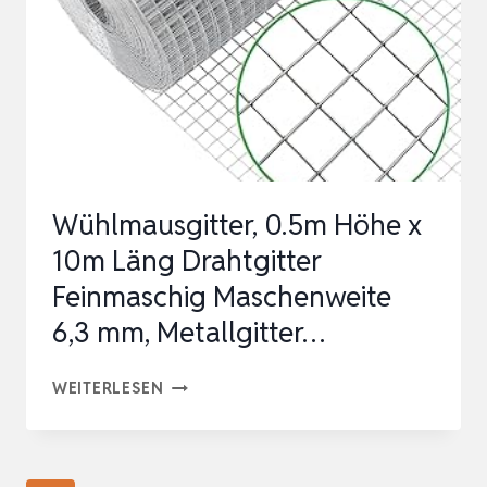
I
STABILER
KANINCHENDRAHT
I
WÜHLMAUSGITTER…
Wühlmausgitter, 0.5m Höhe x
10m Läng Drahtgitter
Feinmaschig Maschenweite
6,3 mm, Metallgitter…
WÜHLMAUSGITTER,
WEITERLESEN
0.5M
HÖHE
X