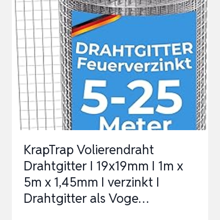
X
10M
DRAHTGITTER
FEINMASCHIG
ROSTFREI
VERZINKT
6,3MM
MASCHE
0,55
MM
KrapTrap Volierendraht
DRAHT
Drahtgitter I 19x19mm I 1m x
STÄRKE
5m x 1,45mm I verzinkt I
…
Drahtgitter als Voge…