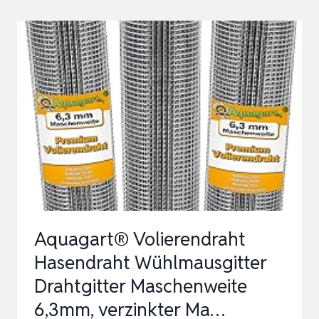
1,2X10M
DRAHTGITTER
12,7MM
MASCHE
0,80MM
DRAHT
AUF
ROLLE
–
FEINMASCHIG
ROSTFREI
Aquagart® Volierendraht
VERZIN…
Hasendraht Wühlmausgitter
Drahtgitter Maschenweite
6,3mm, verzinkter Ma…