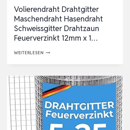
VERZINKTER
Volierendraht Drahtgitter
S…
Maschendraht Hasendraht
Schweissgitter Drahtzaun
Feuerverzinkt 12mm x 1…
VOLIERENDRAHT
WEITERLESEN
DRAHTGITTER
MASCHENDRAHT
HASENDRAHT
SCHWEISSGITTER
DRAHTZAUN
FEUERVERZINKT
12MM
X