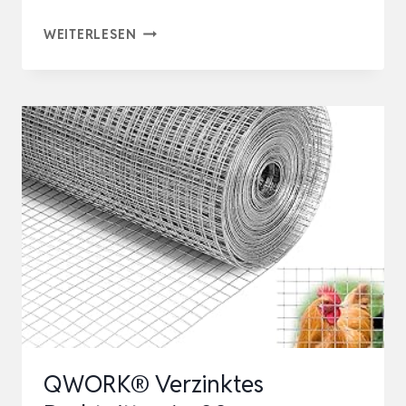
AQUAGART®
WEITERLESEN
VOLIERENDRAHT
HASENDRAHT
WÜHLMAUSGITTER
DRAHTGITTER
MASCHENWEITE
6,3MM,
VERZINKTER
MA…
QWORK® Verzinktes