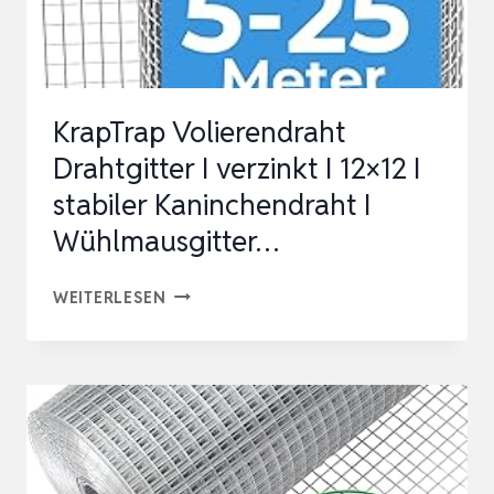
1…
KrapTrap Volierendraht
Drahtgitter I verzinkt I 12×12 I
stabiler Kaninchendraht I
Wühlmausgitter…
KRAPTRAP
WEITERLESEN
VOLIERENDRAHT
DRAHTGITTER
I
VERZINKT
I
12×12