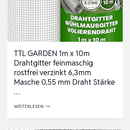
ZAUN,
ROBUST…
TTL GARDEN 1m x 10m
Drahtgitter feinmaschig
rostfrei verzinkt 6,3mm
Masche 0,55 mm Draht Stärke
…
TTL
WEITERLESEN
GARDEN
1M