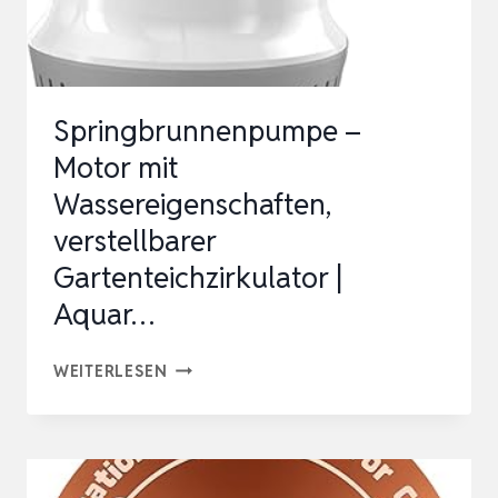
–
TRINKWASS…
Springbrunnenpumpe –
Motor mit
Wassereigenschaften,
verstellbarer
Gartenteichzirkulator |
Aquar…
SPRINGBRUNNENPUMPE
WEITERLESEN
–
MOTOR
MIT