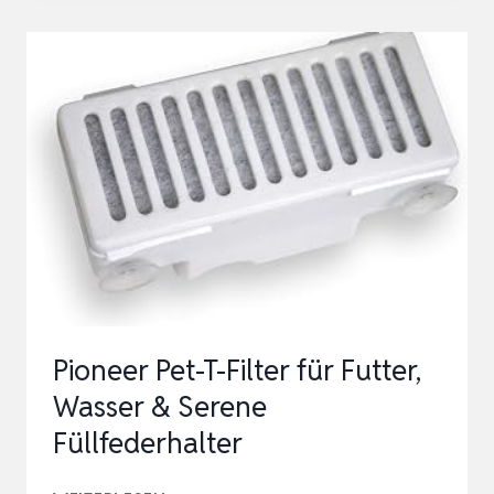
SWING
|
DUNKEL-
BLAU
|
KANNENFILTER
MIT
HÖCHSTER
FILTERLEISTUNG
|
MEHRS…
Pioneer Pet-T-Filter für Futter,
Wasser & Serene
Füllfederhalter