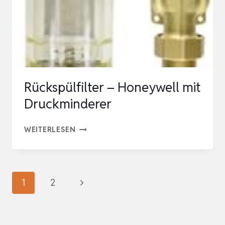
DREIFACHER
UNTERSTÜTZUNG…
Rückspülfilter – Honeywell mit
Druckminderer
RÜCKSPÜLFILTER
WEITERLESEN
–
HONEYWELL
MIT
Seitennavigation
Nächste
1
2
DRUCKMINDERER
Seite