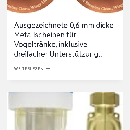
|
MEHRS…
Ausgezeichnete 0,6 mm dicke
Metallscheiben für
Vogeltränke, inklusive
dreifacher Unterstützung…
AUSGEZEICHNETE
WEITERLESEN
0,6
MM
DICKE
METALLSCHEIBEN
FÜR
VOGELTRÄNKE,
INKLUSIVE