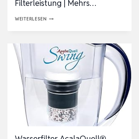
Filterleistung | Mehrs…
WASSERFILTER
WEITERLESEN
ACALAQUELL®
SWING
|
DUNKEL-
BLAU
|
KANNENFILTER
MIT
HÖCHSTER
FILTERLEISTUNG
|
MEHRS…
Wasserfilter AcalaQuell®