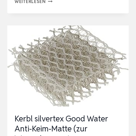
PIONEER
WEITERLESEN
PET-
T-
FILTER
FÜR
FUTTER,
WASSER
&
SERENE
FÜLLFEDERHALTER
Kerbl silvertex Good Water
Anti-Keim-Matte (zur