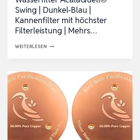
Swing | Dunkel-Blau |
Kannenfilter mit höchster
Filterleistung | Mehrs…
WASSERFILTER
WEITERLESEN
ACALAQUELL®
SWING
|
DUNKEL-
BLAU
|
KANNENFILTER
MIT
HÖCHSTER
FILTERLEISTUNG