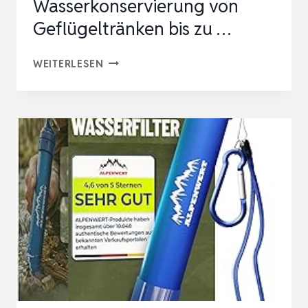
Wasserkonservierung von
Geflügeltränken bis zu …
KERBL
WEITERLESEN
SILVERTEX
GOOD
WATER
ANTI-
KEIM-
MATTE
(ZUR
WASSERKONSERVIERUNG
VON
GEFLÜGELTRÄNKEN
BIS