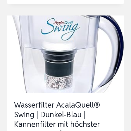
KUPFER-
REINIGUNGSSCHEIBE
–
10
INCHES
KUPFER
PLATTE
|
WASSERFILTER
GARTEN
|
HÜHNERTRI…
Wasserfilter AcalaQuell®
Swing | Dunkel-Blau |
Kannenfilter mit höchster