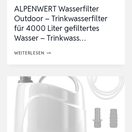
ZU
ALPENWERT Wasserfilter
…
Outdoor – Trinkwasserfilter
für 4000 Liter gefiltertes
Wasser – Trinkwass…
ALPENWERT
WEITERLESEN
WASSERFILTER
OUTDOOR
–
TRINKWASSERFILTER
FÜR
4000
LITER
GEFILTERTES
WASSER