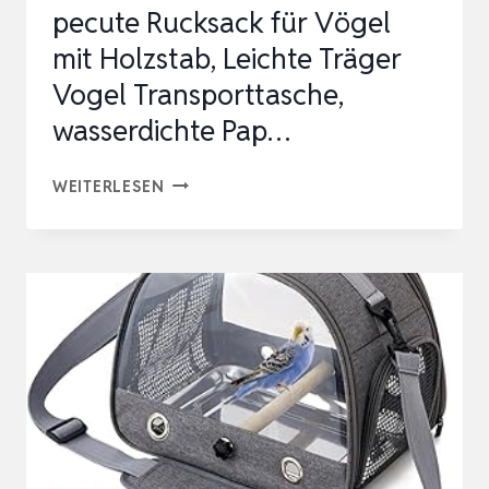
pecute Rucksack für Vögel
mit Holzstab, Leichte Träger
Vogel Transporttasche,
wasserdichte Pap…
PECUTE
WEITERLESEN
RUCKSACK
FÜR
VÖGEL
MIT
HOLZSTAB,
LEICHTE
TRÄGER
VOGEL
TRANSPORTTASCHE,