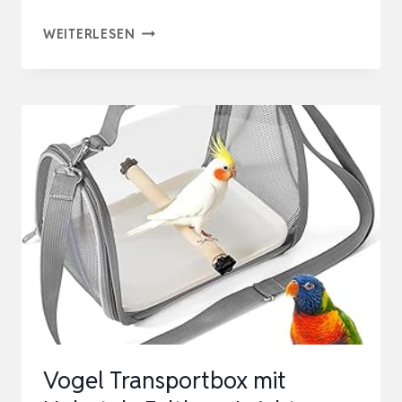
KERBL
WEITERLESEN
PET
TRANSPORTBOX,
TIERBOX,
21X15X14
CM,
KUNSTSTOFF,
GRÜN,
FÜR
HAMSTER,
MEERSCHWEINCHEN,
N…
Vogel Transportbox mit