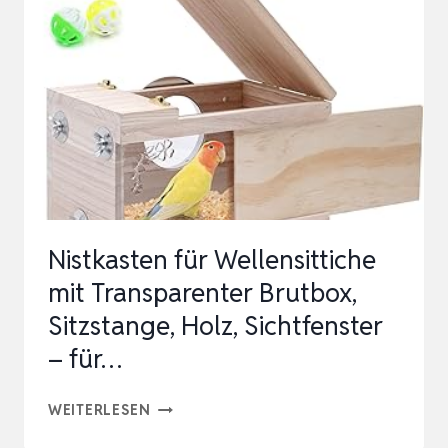
HOLZSTAB,
LEICHTE
TRÄGER
VOGEL
TRANSPORTTASCHE,
WASSERDICHTE
PAP…
Nistkasten für Wellensittiche
mit Transparenter Brutbox,
Sitzstange, Holz, Sichtfenster
– für…
NISTKASTEN
WEITERLESEN
FÜR