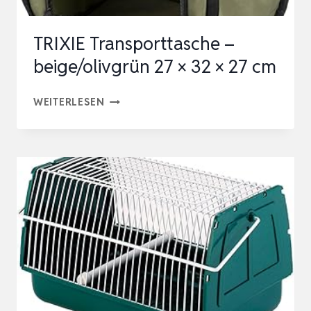
UND
TABLET…
TRIXIE Transporttasche –
beige/olivgrün 27 × 32 × 27 cm
TRIXIE
WEITERLESEN
TRANSPORTTASCHE
–
BEIGE/OLIVGRÜN
27
×
32
×
27
CM