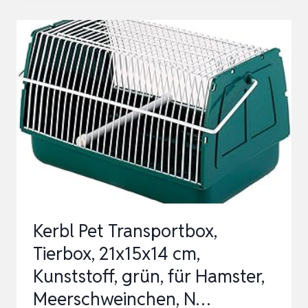
WELLENSITTICH
ZUBEHÖR,
VOGEL
TRANSPORTBOX
MIT
HOLZSTAB
UND
TABLETT,
F…
Kerbl Pet Transportbox,
Tierbox, 21x15x14 cm,
Kunststoff, grün, für Hamster,
Meerschweinchen, N…