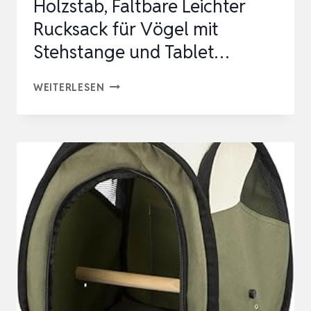
Holzstab, Faltbare Leichter
Rucksack für Vögel mit
Stehstange und Tablet…
VOGEL
WEITERLESEN
TRANSPORTBOX
MIT
HOLZSTAB,
FALTBARE
LEICHTER
RUCKSACK
FÜR
VÖGEL
MIT
STEHSTANGE