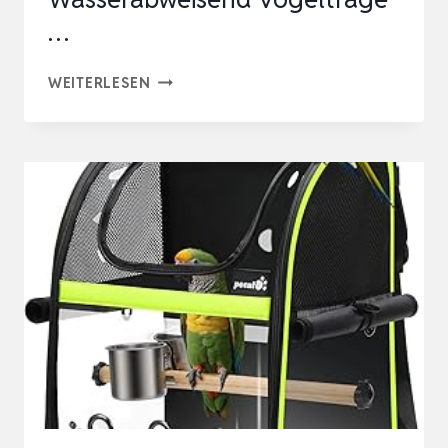
…
SUERTREE
WEITERLESEN
VOGEL
RUCKSACK
TRANSPORTBOX
FÜR
WELLENSITTICHE
&
PAPAGEIEN,
WASSERABWEISEND
VOGELTRAGE
…