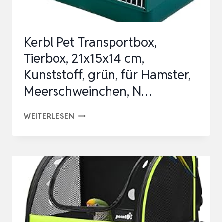
Kerbl Pet Transportbox,
Tierbox, 21x15x14 cm,
Kunststoff, grün, für Hamster,
Meerschweinchen, N…
KERBL
WEITERLESEN
PET
TRANSPORTBOX,
TIERBOX,
21X15X14
CM,
KUNSTSTOFF,
GRÜN,