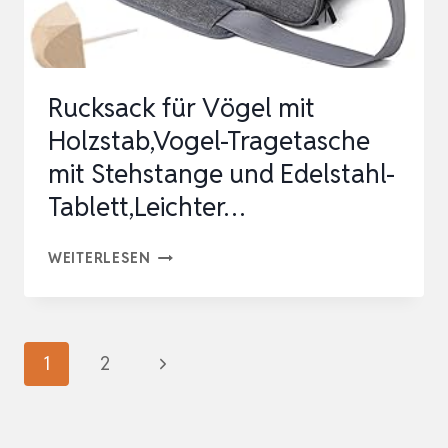
WASSERDICHTE
PAP…
Rucksack für Vögel mit
Holzstab,Vogel-Tragetasche
mit Stehstange und Edelstahl-
Tablett,Leichter…
RUCKSACK
WEITERLESEN
FÜR
VÖGEL
MIT
Seitennavigation
Nächste
1
2
HOLZSTAB,VOGEL-
Seite
TRAGETASCHE
MIT