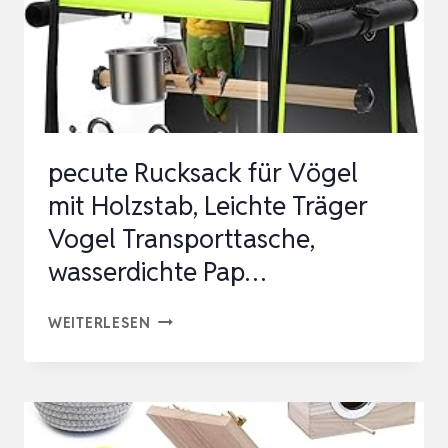
FÜR
HAMSTER,
MEERSCHWEINCHEN,
N…
pecute Rucksack für Vögel
mit Holzstab, Leichte Träger
Vogel Transporttasche,
wasserdichte Pap…
PECUTE
WEITERLESEN
RUCKSACK
FÜR
VÖGEL
MIT