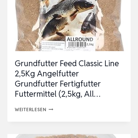
ZIERVÖGEL
MIT
GELBFAKTOR
Grundfutter Feed Classic Line
2,5Kg Angelfutter
Grundfutter Fertigfutter
Futtermittel (2,5kg, All…
GRUNDFUTTER
WEITERLESEN
FEED
CLASSIC
LINE