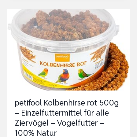
GELB
500G
–
EINZELFUTTERMITTEL
FÜR
ALLE
ZIERVÖGEL
–
VOGELFUTTER
–
100%
petifool Kolbenhirse rot 500g
NATUR
– Einzelfuttermittel für alle
Ziervögel – Vogelfutter –
100% Natur