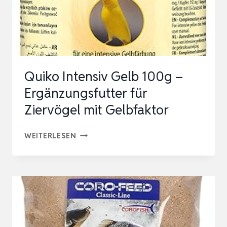
NÄHRSTOFFVERSORGUNG
FÜR
ZIERVÖGEL,
TAUBEN…
Quiko Intensiv Gelb 100g –
Ergänzungsfutter für
Ziervögel mit Gelbfaktor
QUIKO
WEITERLESEN
INTENSIV
GELB
100G
–
ERGÄNZUNGSFUTTER
FÜR