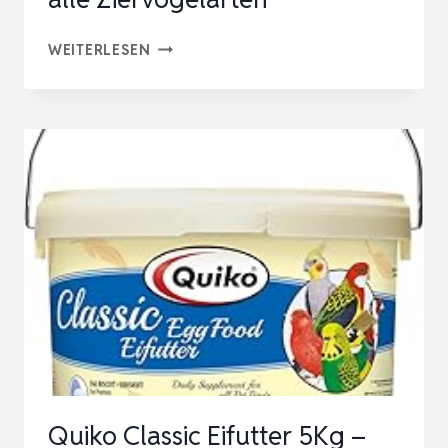
QUIKO
WEITERLESEN
CLASSIC
EIFUTTER
5KG
–
KRAFT-
UND
AUFZUCHTFUTTER
FÜR
ALLE
ZIERVOGELARTEN
Quiko Classic Eifutter 5Kg –