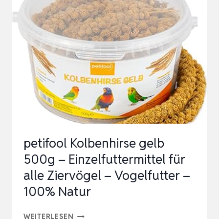
2,5KG
ANGELFUTTER
GRUNDFUTTER
FERTIGFUTTER
FUTTERMITTEL
(2,5KG,
ALL…
petifool Kolbenhirse gelb
500g – Einzelfuttermittel für
alle Ziervögel – Vogelfutter –
100% Natur
PETIFOOL
WEITERLESEN