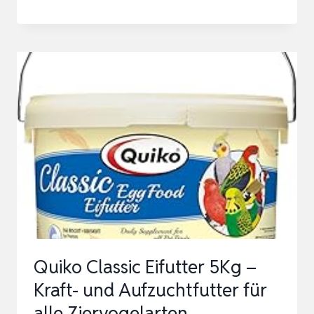
KOLBENHIRSE
GELB
500G
–
EINZELFUTTERMITTEL
FÜR
ALLE
ZIERVÖGEL
–
VOGELFUTTER
–
100%
Quiko Classic Eifutter 5Kg –
NATUR
Kraft- und Aufzuchtfutter für
alle Ziervogelarten