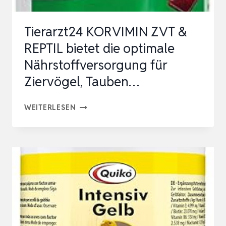
Tierarzt24 KORVIMIN ZVT &
REPTIL bietet die optimale
Nährstoffversorgung für
Ziervögel, Tauben…
TIERARZT24
WEITERLESEN
KORVIMIN
ZVT
&
REPTIL
BIETET
DIE
OPTIMALE