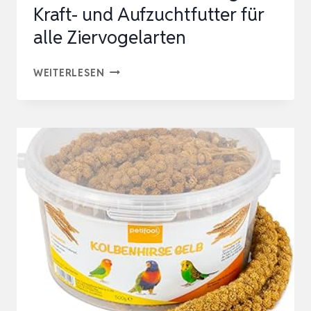
Kraft- und Aufzuchtfutter für
alle Ziervogelarten
QUIKO
WEITERLESEN
CLASSIC
EIFUTTER
5KG
–
KRAFT-
UND
AUFZUCHTFUTTER
FÜR
ALLE
ZIERVOGELARTEN