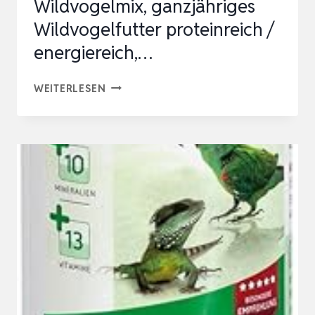
Wildvogelmix, ganzjähriges
Wildvogelfutter proteinreich /
energiereich,…
FIDELIO
WEITERLESEN
WILDVOGELFUTTER,
WILDVOGELMIX,
GANZJÄHRIGES
WILDVOGELFUTTER
PROTEINREICH
/
ENERGIEREICH,
…