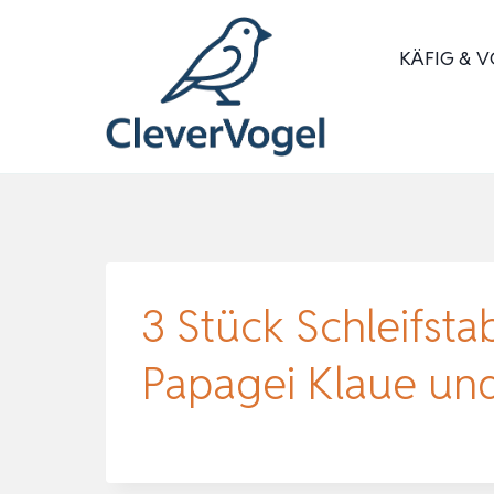
Zum
Inhalt
KÄFIG & V
springen
3 Stück Schleifst
Papagei Klaue und