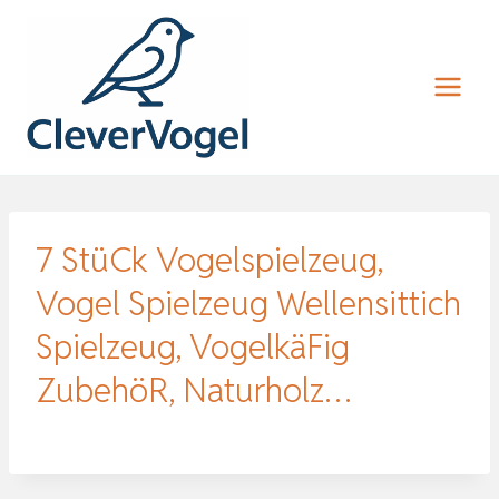
Zum
Inhalt
springen
7 StüCk Vogelspielzeug,
Vogel Spielzeug Wellensittich
Spielzeug, VogelkäFig
ZubehöR, Naturholz…