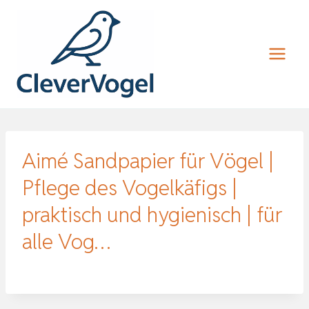
Zum
Inhalt
springen
Aimé Sandpapier für Vögel |
Pflege des Vogelkäfigs |
praktisch und hygienisch | für
alle Vog…