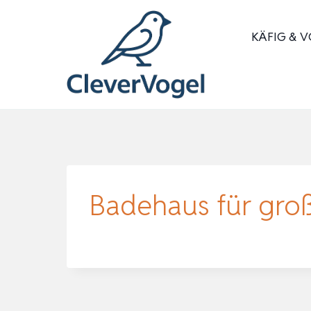
Zum
Inhalt
KÄFIG & V
springen
Badehaus für groß