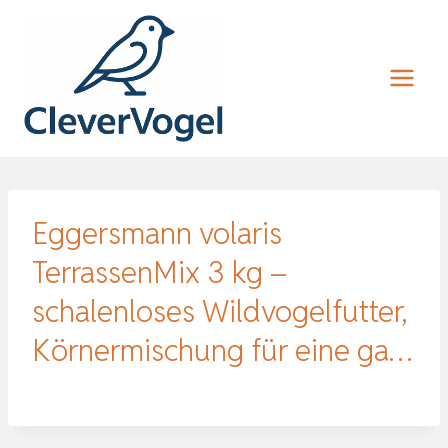
Zum
Inhalt
springen
Eggersmann volaris
TerrassenMix 3 kg –
schalenloses Wildvogelfutter,
Körnermischung für eine ga…