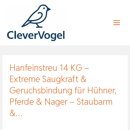
Zum
Inhalt
springen
Hanfeinstreu 14 KG –
Extreme Saugkraft &
Geruchsbindung für Hühner,
Pferde & Nager – Staubarm
&…