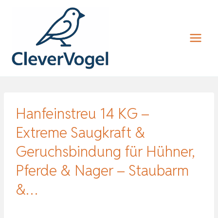
Zum
Inhalt
springen
Hanfeinstreu 14 KG –
Extreme Saugkraft &
Geruchsbindung für Hühner,
Pferde & Nager – Staubarm
&…