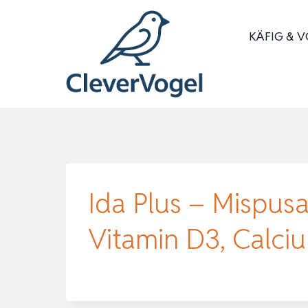
Zum
Inhalt
KÄFIG & V
springen
Ida Plus – Mispusa
Vitamin D3, Calc