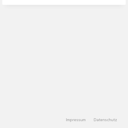
Impressum
Datenschutz