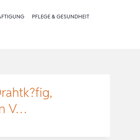
ÄFTIGUNG
PFLEGE & GESUNDHEIT
ahtk?fig,
on V…