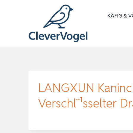
Zum
Inhalt
KÄFIG & V
springen
LANGXUN Kaninche
Verschl¨¹sselter 