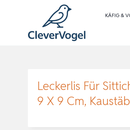
Zum
Inhalt
KÄFIG & V
springen
Leckerlis Für Sitt
9 X 9 Cm, Kaustä