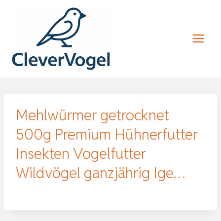
Zum
Inhalt
springen
Mehlwürmer getrocknet
500g Premium Hühnerfutter
Insekten Vogelfutter
Wildvögel ganzjährig Ige…