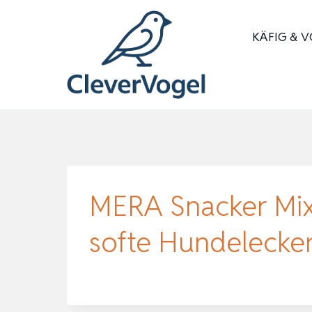
Zum
Inhalt
KÄFIG & V
springen
MERA Snacker Mix-
softe Hundeleckerl