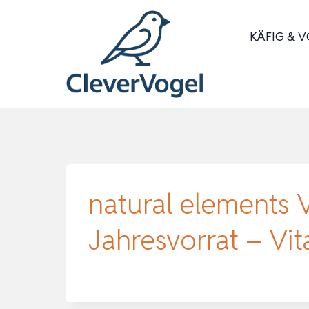
Zum
Inhalt
KÄFIG & V
springen
natural elements V
Jahresvorrat – Vi