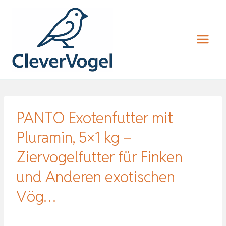
Zum
Inhalt
springen
PANTO Exotenfutter mit
Pluramin, 5×1 kg –
Ziervogelfutter für Finken
und Anderen exotischen
Vög…