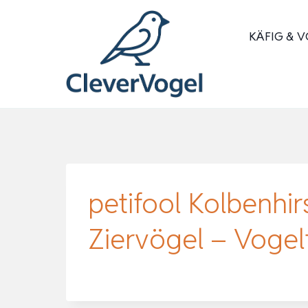
Zum
Inhalt
KÄFIG & V
springen
petifool Kolbenhirs
Ziervögel – Vogel