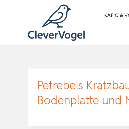
Zum
Inhalt
KÄFIG & V
springen
Petrebels Kratzba
Bodenplatte und N