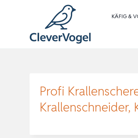
Zum
Inhalt
KÄFIG & V
springen
Profi Krallenscher
Krallenschneider, 