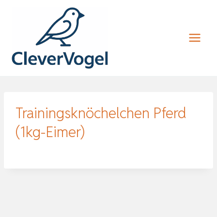
Zum
Inhalt
springen
Trainingsknöchelchen Pferd
(1kg-Eimer)