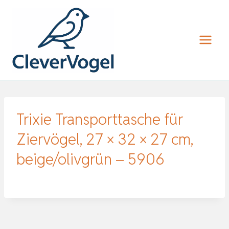
Zum
Inhalt
springen
Trixie Transporttasche für
Ziervögel, 27 × 32 × 27 cm,
beige/olivgrün – 5906