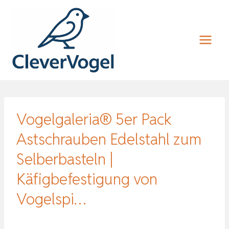
Zum
Inhalt
springen
Vogelgaleria® 5er Pack
Astschrauben Edelstahl zum
Selberbasteln |
Käfigbefestigung von
Vogelspi…