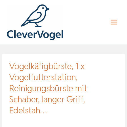
Zum
Inhalt
springen
Vogelkäfigbürste, 1 x
Vogelfutterstation,
Reinigungsbürste mit
Schaber, langer Griff,
Edelstah…