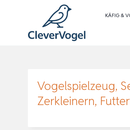
Zum
Inhalt
KÄFIG & V
springen
Vogelspielzeug, Se
Zerkleinern, Futt