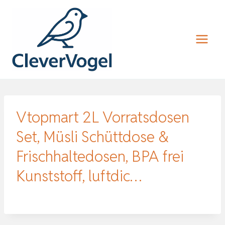
Zum
Inhalt
springen
Vtopmart 2L Vorratsdosen
Set, Müsli Schüttdose &
Frischhaltedosen, BPA frei
Kunststoff, luftdic…