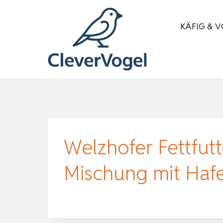
Zum
Inhalt
KÄFIG & V
springen
Welzhofer Fettfut
Mischung mit Haf