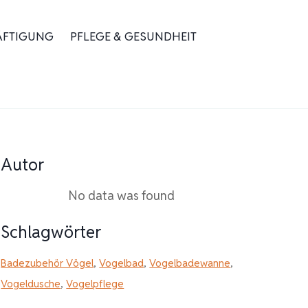
ÄFTIGUNG
PFLEGE & GESUNDHEIT
Autor
No data was found
Schlagwörter
Badezubehör Vögel
,
Vogelbad
,
Vogelbadewanne
,
Vogeldusche
,
Vogelpflege