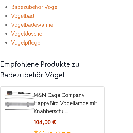
Badezubehör Vögel
Vogelbad
Vogelbadewanne
Vogeldusche
Vogelpflege
Empfohlene Produkte zu
Badezubehör Vögel
M&M Cage Company
HappyBird Vogellampe mit
Knabberschu...
104,00 €
4.5 von 5 Sternen